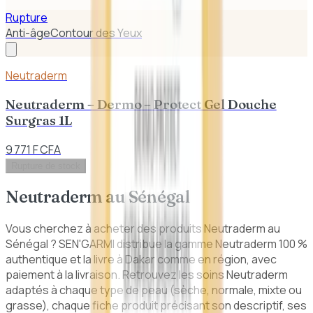
Rupture
Anti-âge
Contour des Yeux
Neutraderm
Neutraderm – Dermo – Protect Gel Douche
Surgras 1L
9 771 F CFA
Rupture de stock
Neutraderm
au Sénégal
Vous cherchez à acheter des produits Neutraderm au
Sénégal ? SEN'GARMI distribue la gamme Neutraderm 100 %
authentique et la livre à Dakar comme en région, avec
paiement à la livraison. Retrouvez les soins Neutraderm
adaptés à chaque type de peau (sèche, normale, mixte ou
grasse), chaque fiche produit précisant son descriptif, ses