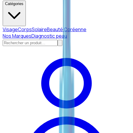
Catégories
Visage
Corps
Solaire
Beauté Coréenne
Nos Marques
Diagnostic peau