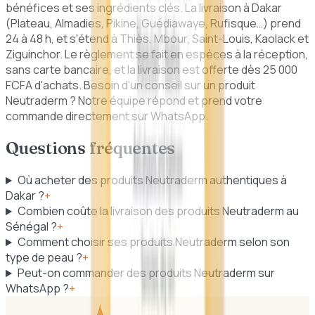
bénéfices et ses ingrédients clés. La livraison à Dakar
(Plateau, Almadies, Pikine, Guédiawaye, Rufisque…) prend
24 à 48 h, et s'étend à Thiès, Mbour, Saint-Louis, Kaolack et
Ziguinchor. Le règlement se fait en espèces à la réception,
sans carte bancaire, et la livraison est offerte dès 25 000
FCFA d'achats. Besoin d'un conseil sur un produit
Neutraderm ? Notre équipe répond et prend votre
commande directement sur WhatsApp.
Questions fréquentes
Où acheter des produits Neutraderm authentiques à
Dakar ?
+
Combien coûte la livraison des produits Neutraderm au
Sénégal ?
+
Comment choisir ses produits Neutraderm selon son
type de peau ?
+
Peut-on commander des produits Neutraderm sur
WhatsApp ?
+