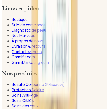
Liens rapides
Boutique
Suivi de commande
Diagnostic de peau
Nos Marques
À propos de nous
Livraison & retours
Contactez-nous
Garmifit.com
GarmiMarketing.com
Nos produits
Beauté Coréenne (K-Beauty)
Protection Solaire
Soins Anti-Âge
Soins Ciblés
Soins des Yeux