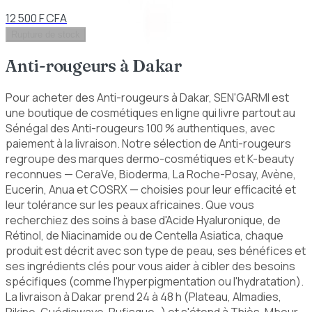
12 500 F CFA
Rupture de stock
Anti-rougeurs
à Dakar
Pour acheter des Anti-rougeurs à Dakar, SEN'GARMI est
une boutique de cosmétiques en ligne qui livre partout au
Sénégal des Anti-rougeurs 100 % authentiques, avec
paiement à la livraison. Notre sélection de Anti-rougeurs
regroupe des marques dermo-cosmétiques et K-beauty
reconnues — CeraVe, Bioderma, La Roche-Posay, Avène,
Eucerin, Anua et COSRX — choisies pour leur efficacité et
leur tolérance sur les peaux africaines. Que vous
recherchiez des soins à base d'Acide Hyaluronique, de
Rétinol, de Niacinamide ou de Centella Asiatica, chaque
produit est décrit avec son type de peau, ses bénéfices et
ses ingrédients clés pour vous aider à cibler des besoins
spécifiques (comme l'hyperpigmentation ou l'hydratation).
La livraison à Dakar prend 24 à 48 h (Plateau, Almadies,
Pikine, Guédiawaye, Rufisque…) et s'étend à Thiès, Mbour,