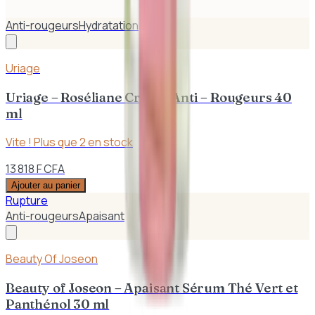
Anti-rougeurs
Hydratation
Uriage
Uriage – Roséliane Crème Anti – Rougeurs 40
ml
Vite ! Plus que
2
en stock
13 818 F CFA
Ajouter au panier
Rupture
Anti-rougeurs
Apaisant
Beauty Of Joseon
Beauty of Joseon – Apaisant Sérum Thé Vert et
Panthénol 30 ml