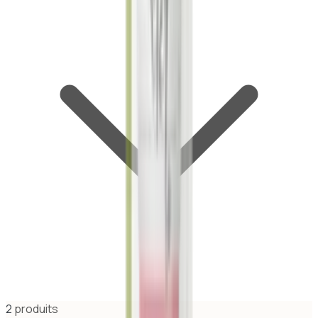
2
produit
s