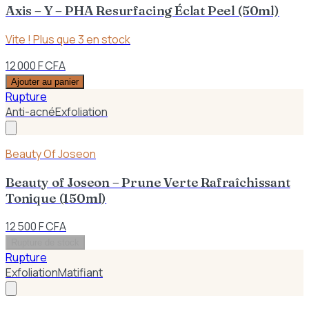
Axis – Y – PHA Resurfacing Éclat Peel (50ml)
Vite ! Plus que
3
en stock
12 000 F CFA
Ajouter au panier
Rupture
Anti-acné
Exfoliation
Beauty Of Joseon
Beauty of Joseon – Prune Verte Rafraîchissant
Tonique (150ml)
12 500 F CFA
Rupture de stock
Rupture
Exfoliation
Matifiant