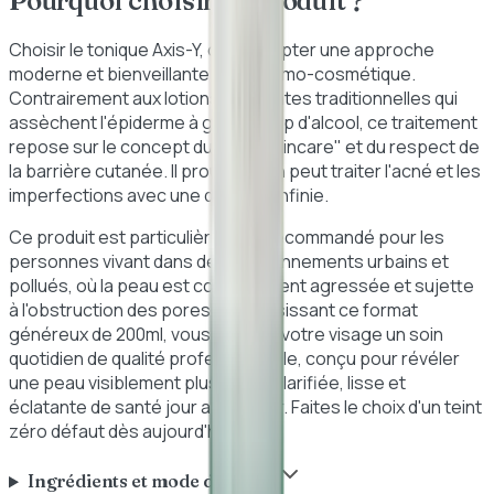
Pourquoi choisir ce produit ?
Choisir le tonique Axis-Y, c'est adopter une approche
moderne et bienveillante de la dermo-cosmétique.
Contrairement aux lotions purifiantes traditionnelles qui
assèchent l'épiderme à grand coup d'alcool, ce traitement
repose sur le concept du
"slow skincare"
et du respect de
la barrière cutanée. Il prouve qu'on peut traiter l'acné et les
imperfections avec une douceur infinie.
Ce produit est particulièrement recommandé pour les
personnes vivant dans des environnements urbains et
pollués, où la peau est constamment agressée et sujette
à l'obstruction des pores. En choisissant ce format
généreux de 200ml, vous offrez à votre visage un soin
quotidien de qualité professionnelle, conçu pour révéler
une peau visiblement plus saine, clarifiée, lisse et
éclatante de santé jour après jour. Faites le choix d'un teint
zéro défaut dès aujourd'hui !
Ingrédients et mode d'emploi