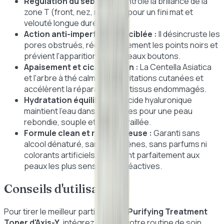
Régulation du sébum :
Il contrôle la brillance de la
zone T (front, nez, menton) pour un fini mat et
velouté longue durée.
Action anti-imperfections ciblée :
Il désincruste les
pores obstrués, réduit visiblement les points noirs et
prévient l'apparition de nouveaux boutons.
Apaisement et cicatrisation :
La Centella Asiatica
et l'arbre à thé calment les irritations cutanées et
accélèrent la réparation des tissus endommagés.
Hydratation équilibrée :
L'acide hyaluronique
maintient l'eau dans les cellules pour une peau
rebondie, souple et jamais tiraillée.
Formule clean et respectueuse :
Garanti sans
alcool dénaturé, sans parabènes, sans parfums ni
colorants artificiels, il convient parfaitement aux
peaux les plus sensibles et réactives.
Conseils d'utilisation
Pour tirer le meilleur parti du
Daily Purifying Treatment
Toner d'Axis-Y
, intégrez-le dans votre routine de soin