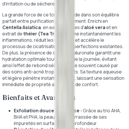
d'irritation ou de sécheresse.
La grande force de ce tonique réside dans son équilibre
parfait entre purification et apaisement. Enrichi en
Centella Asiatica
, en eau de feuilles d'
aloé vera
et en
extrait de
théier (Tea Tree)
, il calme instantanément les
inflammations, réduit les rougeurs et accélère le
processus de cicatrisation des imperfections existantes.
De plus, la présence de sodium hyaluronate garantit une
hydratation optimale tout au long de la journée, évitant
ainsi l'effet de rebond séborrhéique souvent causé par
des soins anti-acné trop décapants. Sa texture aqueuse
et légère pénètre instantanément, laissant une sensation
immédiate de propreté absolue et de confort.
Bienfaits et Avantages
Exfoliation douce et efficace :
Grâce au trio AHA,
BHA et PHA, la peau est débarrassée de ses
impuretés en surface et en profondeur.