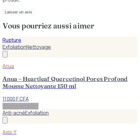
Laisser un avis
Vous pourriez aussi aimer
Rupture
Exfoliation
Nettoyage
Anua
Anua – Heartleaf Quercetinol Pores Profond
Mousse Nettoyante 150 ml
11 000 F CFA
Rupture de stock
Anti-acné
Exfoliation
Axis-Y