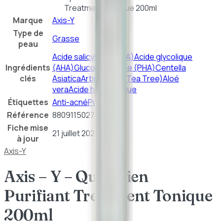
Treatment Tonique 200ml
Marque
Axis-Y
Type de
Grasse
peau
Acide salicylique (BHA)
Acide glycolique
Ingrédients
(AHA)
Gluconolactone (PHA)
Centella
clés
Asiatica
Arbre à thé (Tea Tree)
Aloé
vera
Acide hyaluronique
Étiquettes
Anti-acné
Purifiant
Référence
8809115027924
Fiche mise
21 juillet 2026
à jour
Axis-Y
Axis – Y – Quotidien
Purifiant Treatment Tonique
200ml