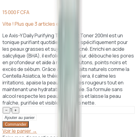
15 000 F CFA
Vite ! Plus que
3
article
s
en stock
Le Axis-Y Daily Purifying Treatment Toner 200ml est un
tonique purifiant quotidien formulé spécifiquement pour
les peaux grasses et sujettes à l’acné. Enrichi en acide
salicylique (BHA), il exfolie en douceur, débouche les pores
en profondeur et aide à réduire boutons, points noirs et
excès de sébum. Grâce à ses extraits naturels comme la
Centella Asiatica, le théier et l’aloé vera, il calme les
irritations, apaise la peau et limite les rougeurs tout en
maintenant une hydratation optimale. Sa formule sans
alcool respecte les peaux sensibles et laisse la peau
fraîche, purifiée et visiblement plus nette.
1
−
+
Ajouter au panier
Commander
Voir le panier →