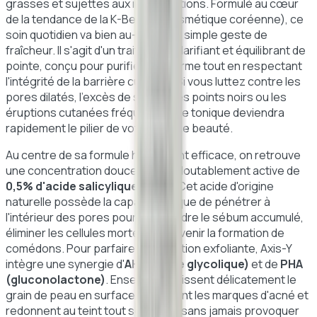
grasses et sujettes aux imperfections. Formulé au cœur
de la tendance de la K-Beauty (cosmétique coréenne), ce
soin quotidien va bien au-delà d'un simple geste de
fraîcheur. Il s'agit d'un traitement clarifiant et équilibrant de
pointe, conçu pour purifier l'épiderme tout en respectant
l'intégrité de la barrière cutanée. Si vous luttez contre les
pores dilatés, l'excès de sébum, les points noirs ou les
éruptions cutanées fréquentes, ce tonique deviendra
rapidement le pilier de votre routine beauté.
Au centre de sa formule hautement efficace, on retrouve
une concentration douce mais redoutablement active de
0,5% d'acide salicylique (BHA)
. Cet acide d'origine
naturelle possède la capacité unique de pénétrer à
l'intérieur des pores pour y dissoudre le sébum accumulé,
éliminer les cellules mortes et prévenir la formation de
comédons. Pour parfaire cette action exfoliante, Axis-Y
intègre une synergie d'
AHA (acide glycolique)
et de
PHA
(gluconolactone)
. Ensemble, ils lissent délicatement le
grain de peau en surface, atténuent les marques d'acné et
redonnent au teint tout son éclat, sans jamais provoquer