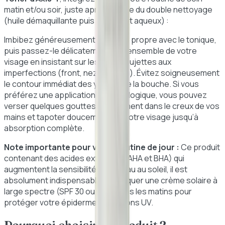
matin et/ou soir, juste après l'étape du double nettoyage
(huile démaquillante puis nettoyant aqueux) :
Imbibez généreusement un coton propre avec le tonique,
puis passez-le délicatement sur l'ensemble de votre
visage en insistant sur les zones sujettes aux
imperfections (front, nez, menton). Évitez soigneusement
le contour immédiat des yeux et de la bouche. Si vous
préférez une application plus écologique, vous pouvez
verser quelques gouttes directement dans le creux de vos
mains et tapoter doucement sur votre visage jusqu’à
absorption complète.
Note importante pour votre routine de jour :
Ce produit
contenant des acides exfoliants (AHA et BHA) qui
augmentent la sensibilité de la peau au soleil, il est
absolument indispensable d'appliquer une crème solaire à
large spectre (SPF 30 ou plus) tous les matins pour
protéger votre épiderme des rayons UV.