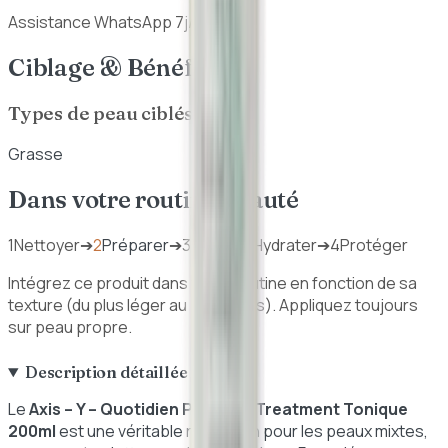
Assistance WhatsApp 7j/7
Ciblage & Bénéfices
Types de peau ciblés
Grasse
Dans votre routine beauté
1
Nettoyer
➔
2
Préparer
➔
3
Traiter / Hydrater
➔
4
Protéger
Intégrez ce produit dans votre routine en fonction de sa
texture (du plus léger au plus épais). Appliquez toujours
sur peau propre.
Description détaillée
Le
Axis – Y – Quotidien Purifiant Treatment Tonique
200ml
est une véritable révolution pour les peaux mixtes,