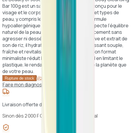
Bar 100g est un savon doux et polyvalent, conçu pour le
visage et le corps, adapté à tous les âges et types de
peau, y compris les peaux sensibles. Sa formule
hypoallergénique et légèrement acide respecte l’équilibre
naturel de la peau tout en nettoyant efficacement sans
agresser ni dessécher. Enrichi en huile d’olive et extrait de
son de riz, il hydrate et nourrit la peau, la laissant souple,
fraîche et revitalisée à chaque utilisation. Son format
minimaliste réduit l’impact environnemental en limitant le
plastique, le rendant aussi respectueux de la planète que
de votre peau.
Voir le panier →
Rupture de stock
Faire mon diagnostic peau
Livraison offerte dès 25 000 F CFA à Dakar
Sinon dès 2 000 F CFA · 24h à 48h au Sénégal