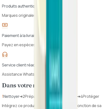
Produits authentiques
Marques originales, sélection vérifiée
Paiement à la livraison
Payez en espèces à la réception
Service client réactif
Assistance WhatsApp 7j/7
Dans votre routine beauté
1
Nettoyer
➔
2
Préparer
➔
3
Traiter / Hydrater
➔
4
Protéger
Intégrez ce produit dans votre routine en fonction de sa