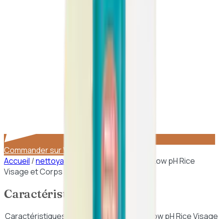
Commander sur WhatsApp
Accueil
/
nettoyants
/
Beauty of Joseon – Low pH Rice
Visage et Corps Nettoyant Pain 100g
Caractéristiques
Caractéristiques de
Beauty of Joseon – Low pH Rice Visage