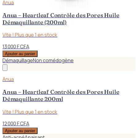
Anua
Anua – Heartleaf Contrôle des Pores Huile
Démaquillante (200ml)
Vite ! Plus que
1
en stock
13 000 F CFA
Ajouter au panier
Démaquillage
Non comédogène
Anua
Anua – Heartleaf Contrôle des Pores Huile
Démaquillante 200ml
Vite ! Plus que
1
en stock
12 000 F CFA
Ajouter au panier
Anti-acné
Apaisant