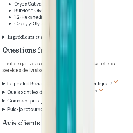
Oryza Sativa (Extrait de Son de Riz)
Butylene Glycol
1,2-Hexanediol
Caprylyl Glycol
Ingrédients et mode d'emploi
Questions fréquentes
Tout ce que vous devez savoir sur ce produit et nos
services de livraison au Sénégal.
Le produit Beauty Of Joseon est-il authentique ?
Quels sont les délais et frais de livraison ?
Comment puis-je payer ?
Puis-je retourner un produit ?
Avis clients