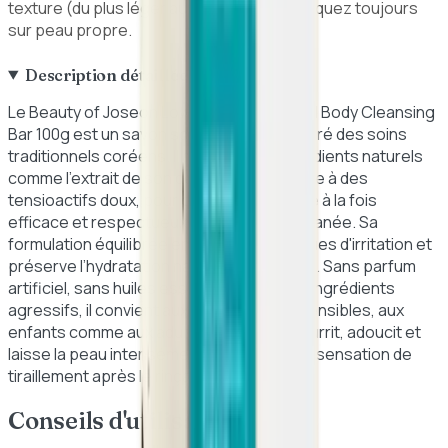
texture (du plus léger au plus épais). Appliquez toujours
sur peau propre.
Description détaillée
Le Beauty of Joseon Low pH Rice Face and Body Cleansing
Bar 100g est un savon solide innovant inspiré des soins
traditionnels coréens. Il associe des ingrédients naturels
comme l’extrait de son de riz et l’huile d’olive à des
tensioactifs doux, pour offrir un nettoyage à la fois
efficace et respectueux de la barrière cutanée. Sa
formulation équilibrée en pH limite les risques d'irritation et
préserve l’hydratation naturelle de la peau. Sans parfum
artificiel, sans huiles essentielles et sans ingrédients
agressifs, il convient aux peaux les plus sensibles, aux
enfants comme aux adultes. Ce savon nourrit, adoucit et
laisse la peau intensément hydratée sans sensation de
tiraillement après le rinçage.
Conseils d'utilisation