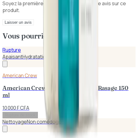
Soyez la première personne à donner votre avis sur ce
produit.
Laisser un avis
Vous pourriez aussi aimer
Rupture
Apaisant
Hydratation
American Crew
American Crew – Precision Gel de Rasage 150
ml
10 000 F CFA
Rupture de stock
Nettoyage
Non comédogène