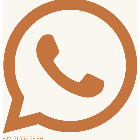
+
221 71 056 59 99