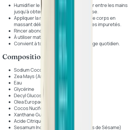
Humidifier le savon puis faire mousser entre les mains
jusqu'à obtenir une mousse onctueuse.
Appliquer la mousse sur le visage ou le corps en
massant délicatement pour éliminer les impuretés.
Rincer abondamment à l’eau tiède.
À utiliser matin et/ou soir.
Convient à toute la famille et à un usage quotidien.
Composition
Sodium Cocoyl Isethionate
Zea Mays (Amidon de Maïs)
Eau
Glycérine
Decyl Glucoside
Olea Europaea (Huile d’Olive)
Cocos Nucifera (Huile de Coco)
Xanthane Gum
Acide Citrique
Sesamum Indicum (Poudre de Graines de Sésame)