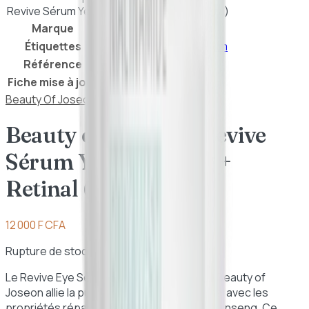
Revive Sérum Yeux Ginseng + Retinal (30 ml)
Marque
Beauty Of Joseon
Étiquettes
Anti-âge
Anti-rides
Sérum
Référence
8809738316146
Fiche mise à jour
21 juillet 2026
Beauty Of Joseon
Beauty of Joseon – Revive
Sérum Yeux Ginseng +
Retinal (30 ml)
12 000 F CFA
Rupture de stock
Le Revive Eye Serum Ginseng + Retinal de Beauty of
Joseon allie la puissance anti-âge du retinal avec les
propriétés réparatrices et apaisantes du ginseng. Ce