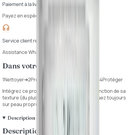
Paiement à la livraison
Payez en espèces à la réception
Service client réactif
Assistance WhatsApp 7j/7
Dans votre routine beauté
1
Nettoyer
➔
2
Préparer
➔
3
Traiter / Hydrater
➔
4
Protéger
Intégrez ce produit dans votre routine en fonction de sa
texture (du plus léger au plus épais). Appliquez toujours
sur peau propre.
Description détaillée
Description