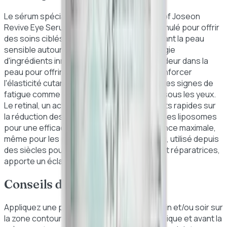
Le sérum spécial contour des yeux Beauty of Joseon
Revive Eye Serum Ginseng + Retinal est formulé pour offrir
des soins ciblés anti-âge tout en réconfortant la peau
sensible autour des yeux. Grâce à sa synergie
d'ingrédients innovants, il plonge en profondeur dans la
peau pour offrir une hydratation durable, renforcer
l'élasticité cutanée et atténuer visiblement les signes de
fatigue comme les rides, ridules et poches sous les yeux.
Le retinal, un actif reconnu pour ses résultats rapides sur
la réduction des rides, est encapsulé dans des liposomes
pour une efficacité renforcée et une tolérance maximale,
même pour les peaux sensibles. Le ginseng, utilisé depuis
des siècles pour ses vertus énergisantes et réparatrices,
apporte un éclat sain à la peau.
Conseils d'utilisation
Appliquez une petite quantité de sérum matin et/ou soir sur
la zone contour des yeux, après la lotion tonique et avant la