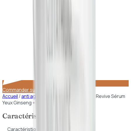
Commander sur WhatsApp
Accueil
/
anti age eclat
/
Beauty of Joseon – Revive Sérum
Yeux Ginseng + Retinal (30 ml)
Caractéristiques
Caractéristiques de
Beauty of Joseon –