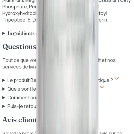
Phosphate, Pentaerythrityl Tetra-Di-T-Butyl
Hydroxyhydrocinnamate, Ceramide NP, Palmitoyl
Tripeptide-5, Disodium EDTA, Ethylhexylglycerin.
Ingrédients et mode d'emploi
Questions fréquentes
Tout ce que vous devez savoir sur ce produit et nos
services de livraison au Sénégal.
Le produit Beauty Of Joseon est-il authentique ?
Quels sont les délais et frais de livraison ?
Comment puis-je payer ?
Puis-je retourner un produit ?
Avis clients
Soyez la première personne à donner votre avis sur ce