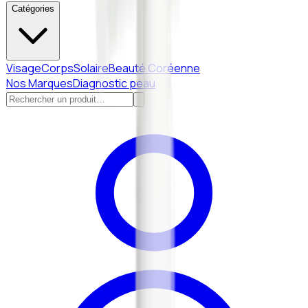
Catégories
Visage
Corps
Solaire
Beauté Coréenne
Nos Marques
Diagnostic peau