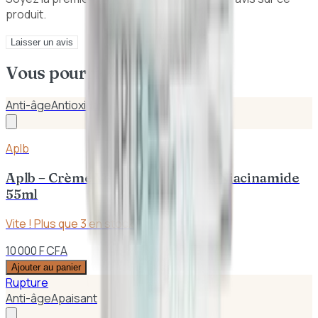
produit.
Laisser un avis
Vous pourriez aussi aimer
Anti-âge
Antioxidant
Aplb
Aplb – Crème Visage Antioxydant Niacinamide
55ml
Vite ! Plus que
3
en stock
10 000 F CFA
Ajouter au panier
Rupture
Anti-âge
Apaisant