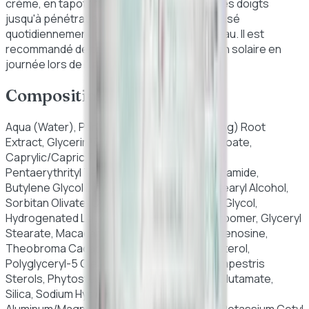
crème, en tapotant délicatement du bout des doigts
jusqu'à pénétration complète. Peut être utilisé
quotidiennement pour tous les types de peau. Il est
recommandé de toujours appliquer un écran solaire en
journée lors de l'utilisation de rétinoïdes.
Composition
Aqua (Water), Panax Ginseng (Asian Ginseng) Root
Extract, Glycerin, Dipropylene Glycol Dibenzoate,
Caprylic/Capric Triglyceride, 1,2-Hexanediol,
Pentaerythrityl Tetraethylhexanoate, Niacinamide,
Butylene Glycol Dicaprylate/Dicaprate, Cetearyl Alcohol,
Sorbitan Olivate, Cetearyl Olivate, Butylene Glycol,
Hydrogenated Lecithin, Tromethamine, Carbomer, Glyceryl
Stearate, Macadamia Ternifolia Seed Oil, Adenosine,
Theobroma Cacao Extract, Dextrin, Cholesterol,
Polyglyceryl-5 Oleate, Retinal, Brassica Campestris
Sterols, Phytosteryl/Octyldodecyl Lauroyl Glutamate,
Silica, Sodium Hyaluronate, Tocopherol,
Aluminum/Magnesium Hydroxide Stearate, Potassium Cetyl