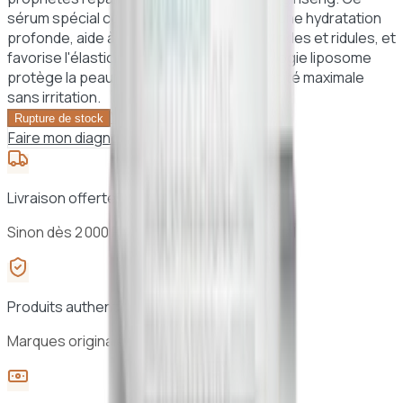
sérum spécial contour des yeux apporte une hydratation
profonde, aide à réduire l'apparence des rides et ridules, et
favorise l'élasticité de la peau. Sa technologie liposome
protège la peau sensible pour une efficacité maximale
sans irritation.
Voir le panier →
Rupture de stock
Faire mon diagnostic peau
Livraison offerte dès 25 000 F CFA à Dakar
Sinon dès 2 000 F CFA · 24h à 48h au Sénégal
Produits authentiques
Marques originales, sélection vérifiée