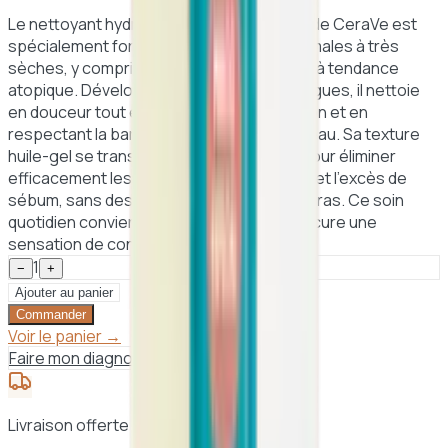
Le nettoyant hydratant moussant à l'huile de CeraVe est
spécialement formulé pour les peaux normales à très
sèches, y compris les peaux sensibles ou à tendance
atopique. Développé avec des dermatologues, il nettoie
en douceur tout en maintenant l’hydratation et en
respectant la barrière protectrice de la peau. Sa texture
huile-gel se transforme en mousse fine pour éliminer
efficacement les impuretés, le maquillage et l’excès de
sébum, sans dessécher ni laisser de film gras. Ce soin
quotidien convient à toute la famille et procure une
sensation de confort durable.
1
−
+
Ajouter au panier
Commander
Voir le panier →
Faire mon diagnostic peau
Livraison offerte dès 25 000 F CFA à Dakar