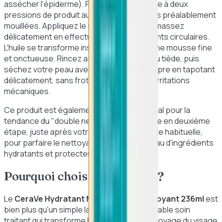
assécher l'épiderme). Prélevez ensuite une à deux
pressions de produit au creux de vos mains préalablement
mouillées. Appliquez le soin sur la peau et massez
délicatement en effectuant des mouvements circulaires.
L'huile se transforme instantanément en une mousse fine
et onctueuse. Rincez abondamment à l'eau tiède, puis
séchez votre peau avec une serviette propre en tapotant
délicatement, sans frotter pour éviter les irritations
mécaniques.
Ce produit est également le partenaire idéal pour la
tendance du "double nettoyage". Utilisez-le en deuxième
étape, juste après votre huile démaquillante habituelle,
pour parfaire le nettoyage et infuser la peau d'ingrédients
hydratants et protecteurs.
Pourquoi choisir ce produit ?
Le
CeraVe Hydratant Moussant Oil Nettoyant 236ml
est
bien plus qu'un simple lavant : c'est un véritable soin
traitant qui transforme la douche ou le nettoyage du visage