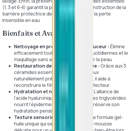
lavage. Enfin, la présence des trois céramides essentiels
(1, 3 et 6-II) garantit la protection et la reconstruction de la
barrière protectrice de la peau pour limiter la perte
insensible en eau.
Bienfaits et Avantages
Nettoyage en profondeur et en douceur :
Élimine
efficacement toutes les impuretés quotidiennes et le
maquillage sans agresser ni assécher la peau.
Restauration de la barrière cutanée :
Grâce aux 3
céramides essentiels identiques à ceux
naturellement présents dans la peau, il aide à
reconstruire le film hydrolipidique protecteur.
Hydratation et nutrition intenses :
L’alliance de
l’acide hyaluronique, du squalane et des triglycérides
nourrit l’épiderme en profondeur et préserve son
hydratation pendant 24 heures.
Texture sensorielle innovante :
Une formule gel-
huile unique qui se transforme en une mousse
délicate pour un véritable moment de bien-être lors