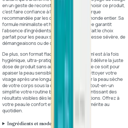
en un geste de reconstruction cutanée. Choisir ce produit,
c'est faire confiance à l'expertise d'une marque
recommandée par les dermatologues du monde entier. Sa
formule minimaliste et hautement sécurisée garantit
l'absence d'ingrédients irritants, ce qui en fait le choix
parfait pour les peaux souffrant de sécheresse sévère, de
démangeaisons ou de desquamation.
De plus, son format flacon-pompe de 236ml est à la fois
hygiénique, ultra-pratique et économique. Il délivre la juste
dose de produit sans aucun gaspillage. Que ce soit pour
apaiser la peau sensible de votre bébé, nettoyer votre
visage après une longue journée ou nourrir la peau sèche
de votre corps sous la douche, ce produit tout-en-un
simplifie votre routine beauté tout en garantissant des
résultats visibles dès les premières utilisations. Offrez à
votre peau le confort et la nutrition qu'elle mérite au
quotidien.
Ingrédients et mode d'emploi