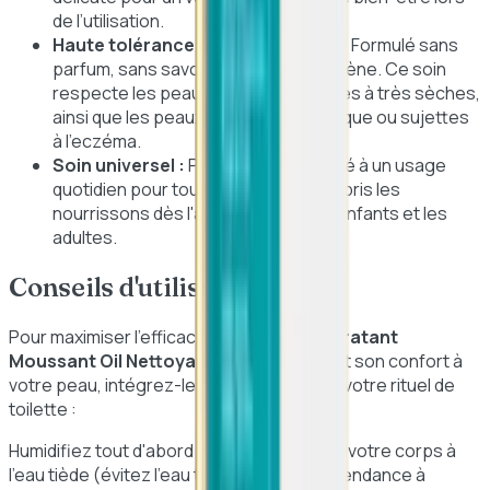
de l’utilisation.
Haute tolérance dermatologique :
Formulé sans
parfum, sans savon et non comédogène. Ce soin
respecte les peaux sensibles, sèches à très sèches,
ainsi que les peaux à tendance atopique ou sujettes
à l'eczéma.
Soin universel :
Parfaitement adapté à un usage
quotidien pour toute la famille, y compris les
nourrissons dès l'âge de 1 mois, les enfants et les
adultes.
Conseils d'utilisation
Pour maximiser l'efficacité du
CeraVe Hydratant
Moussant Oil Nettoyant
et redonner tout son confort à
votre peau, intégrez-le matin et soir dans votre rituel de
toilette :
Humidifiez tout d'abord votre visage et/ou votre corps à
l'eau tiède (évitez l'eau trop chaude qui a tendance à