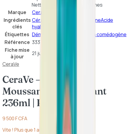
Nettoyant 236ml | Peaux Sèches
Marque
CeraVe
Ingrédients
Céramides essentiels
Squalane
Acide
clés
hyaluronique
Triglycérides
Étiquettes
Démaquillage
Hydratation
Non comédogène
Référence
3337875773430
Fiche mise
21 juillet 2026
à jour
CeraVe
CeraVe – Hydratant
Moussant Oil Nettoyant
236ml | Peaux Sèches
9 500 F CFA
Vite ! Plus que
1
article
en stock