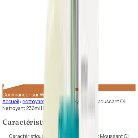
Commander sur WhatsApp
Accueil
/
nettoyants
/
CeraVe – Hydratant Moussant Oil
Nettoyant 236ml | Peaux Sèches
Caractéristiques
Caractéristiques de
CeraVe – Hydratant Moussant Oil