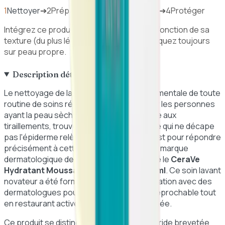
1
Nettoyer
➔
2
Préparer
➔
3
Traiter / Hydrater
➔
4
Protéger
Intégrez ce produit dans votre routine en fonction de sa
texture (du plus léger au plus épais). Appliquez toujours
sur peau propre.
Description détaillée
Le nettoyage de la peau est l’étape fondamentale de toute
routine de soins réussie. Cependant, pour les personnes
ayant la peau sèche, très sèche ou sujette aux
tiraillements, trouver un nettoyant efficace qui ne décape
pas l'épiderme relève souvent du défi. C’est pour répondre
précisément à cette problématique que la marque
dermatologique de référence a développé le
CeraVe
Hydratant Moussant Oil Nettoyant 236ml
. Ce soin lavant
novateur a été formulé en étroite collaboration avec des
dermatologues pour offrir une hygiène irréprochable tout
en restaurant activement la barrière cutanée.
Ce produit se distingue par sa texture hybride brevetée