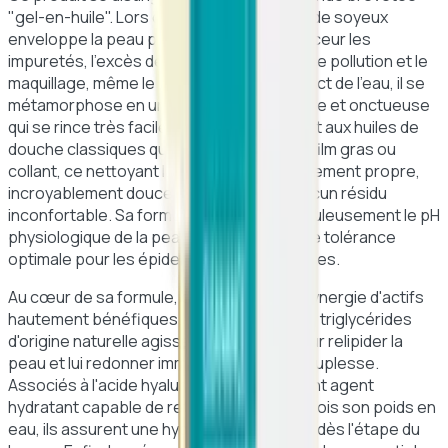
"gel-en-huile". Lors de l'application, ce fluide soyeux
enveloppe la peau pour dissoudre en douceur les
impuretés, l'excès de sébum, les résidus de pollution et le
maquillage, même le plus tenace. Au contact de l'eau, il se
métamorphose en une mousse fine, légère et onctueuse
qui se rince très facilement. Contrairement aux huiles de
douche classiques qui peuvent laisser un film gras ou
collant, ce nettoyant laisse la peau parfaitement propre,
incroyablement douce et fraîche, sans aucun résidu
inconfortable. Sa formule respecte scrupuleusement le pH
physiologique de la peau, garantissant une tolérance
optimale pour les épidermes les plus fragiles.
Au cœur de sa formule, on retrouve une synergie d'actifs
hautement bénéfiques. Le squalane et les triglycérides
d'origine naturelle agissent en tandem pour relipider la
peau et lui redonner immédiatement sa souplesse.
Associés à l'acide hyaluronique, un puissant agent
hydratant capable de retenir jusqu'à 1000 fois son poids en
eau, ils assurent une hydratation continue dès l'étape du