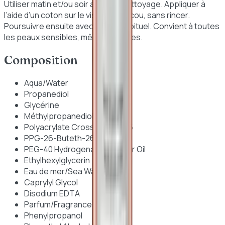
Utiliser matin et/ou soir après le nettoyage. Appliquer à
l’aide d’un coton sur le visage et le cou, sans rincer.
Poursuivre ensuite avec le soin habituel. Convient à toutes
les peaux sensibles, même réactives.
Composition
Aqua/Water
Propanediol
Glycérine
Méthylpropanediol
Polyacrylate Crosspolymer-6
PPG-26-Buteth-26
PEG-40 Hydrogenated Castor Oil
Ethylhexylglycerin
Eau de mer/Sea Water
Caprylyl Glycol
Disodium EDTA
Parfum/Fragrance
Phenylpropanol