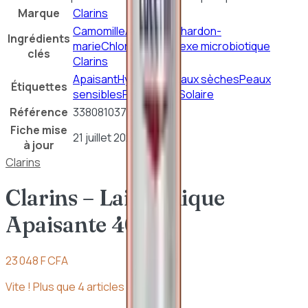
Marque
Clarins
Camomille
Aloé vera
Chardon-
Ingrédients
marie
Chlorelle
Complexe microbiotique
clés
Clarins
Apaisant
Hydratant
Peaux sèches
Peaux
Étiquettes
sensibles
Protection Solaire
Référence
3380810378863
Fiche mise
21 juillet 2026
à jour
Clarins
Clarins – Lait Tonique
Apaisante 400ml
23 048 F CFA
Vite ! Plus que
4
article
s
en stock