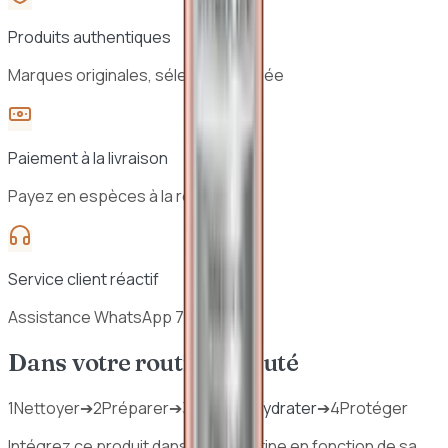
Produits authentiques
Marques originales, sélection vérifiée
Paiement à la livraison
Payez en espèces à la réception
Service client réactif
Assistance WhatsApp 7j/7
Dans votre routine beauté
1
Nettoyer
➔
2
Préparer
➔
3
Traiter / Hydrater
➔
4
Protéger
Intégrez ce produit dans votre routine en fonction de sa