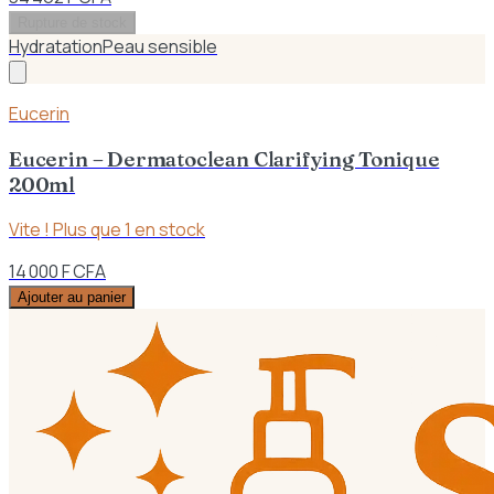
Rupture de stock
Hydratation
Peau sensible
Eucerin
Eucerin – Dermatoclean Clarifying Tonique
200ml
Vite ! Plus que
1
en stock
14 000 F CFA
Ajouter au panier