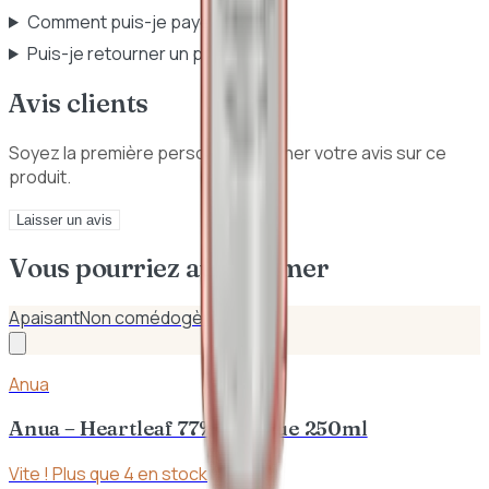
Comment puis-je payer ?
Puis-je retourner un produit ?
Avis clients
Soyez la première personne à donner votre avis sur ce
produit.
Laisser un avis
Vous pourriez aussi aimer
Apaisant
Non comédogène
Anua
Anua – Heartleaf 77% Tonique 250ml
Vite ! Plus que
4
en stock