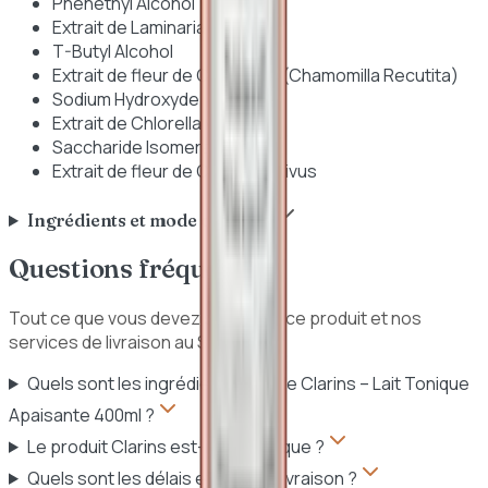
Phenethyl Alcohol
Extrait de Laminaria digitata
T-Butyl Alcohol
Extrait de fleur de Camomille (Chamomilla Recutita)
Sodium Hydroxyde
Extrait de Chlorella vulgaris
Saccharide Isomerate
Extrait de fleur de Crocus sativus
Ingrédients et mode d'emploi
Questions fréquentes
Tout ce que vous devez savoir sur ce produit et nos
services de livraison au Sénégal.
Quels sont les ingrédients clés de Clarins – Lait Tonique
Apaisante 400ml ?
Le produit Clarins est-il authentique ?
Quels sont les délais et frais de livraison ?