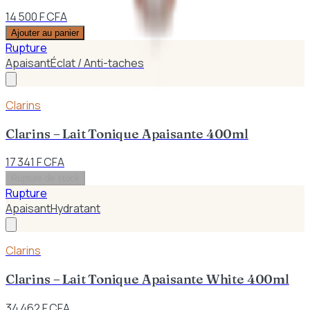
14 500 F CFA
Ajouter au panier
Rupture
Apaisant
Éclat / Anti-taches
Clarins
Clarins – Lait Tonique Apaisante 400ml
17 341 F CFA
Rupture de stock
Rupture
Apaisant
Hydratant
Clarins
Clarins – Lait Tonique Apaisante White 400ml
34 462 F CFA