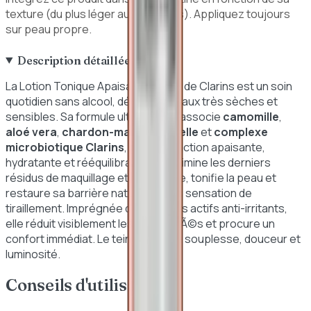
texture (du plus léger au plus épais). Appliquez toujours
sur peau propre.
Description détaillée
La Lotion Tonique Apaisante 400ml de Clarins est un soin
quotidien sans alcool, dédié aux peaux très sèches et
sensibles. Sa formule ultra-douce associe
camomille
,
aloé vera
,
chardon-marie
,
chlorelle
et
complexe
microbiotique Clarins
, pour une action apaisante,
hydratante et rééquilibrante. Elle élimine les derniers
résidus de maquillage et de calcaire, tonifie la peau et
restaure sa barrière naturelle sans sensation de
tiraillement. Imprégnée de principes actifs anti-irritants,
elle réduit visiblement les sensibilitÃ©s et procure un
confort immédiat. Le teint retrouve souplesse, douceur et
luminosité.
Conseils d'utilisation