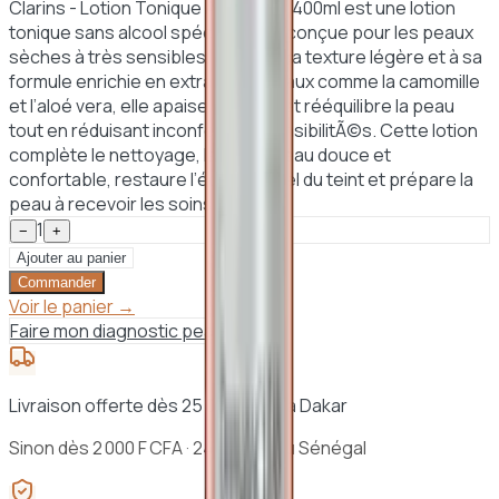
Clarins - Lotion Tonique Apaisante 400ml est une lotion
tonique sans alcool spécialement conçue pour les peaux
sèches à très sensibles. Grâce à sa texture légère et à sa
formule enrichie en extraits végétaux comme la camomille
et l’aloé vera, elle apaise, hydrate et rééquilibre la peau
tout en réduisant inconforts et sensibilitÃ©s. Cette lotion
complète le nettoyage, laisse la peau douce et
confortable, restaure l’éclat naturel du teint et prépare la
peau à recevoir les soins suivants.
1
−
+
Ajouter au panier
Commander
Voir le panier →
Faire mon diagnostic peau
Livraison offerte dès 25 000 F CFA à Dakar
Sinon dès 2 000 F CFA · 24h à 48h au Sénégal