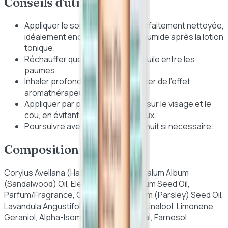
Conseils d'utilisation
Appliquer le soir sur une peau parfaitement nettoyée,
idéalement encore légèrement humide après la lotion
tonique.
Réchauffer quelques gouttes d'huile entre les
paumes.
Inhaler profondément pour profiter de l'effet
aromathérapeutique.
Appliquer par pressions légères sur le visage et le
cou, en évitant le contour des yeux.
Poursuivre avec votre crème de nuit si nécessaire.
Composition
Corylus Avellana (Hazel) Seed Oil, Santalum Album
(Sandalwood) Oil, Elettaria Cardamomum Seed Oil,
Parfum/Fragrance, Carum Petroselinum (Parsley) Seed Oil,
Lavandula Angustifolia (Lavender) Oil, Linalool, Limonene,
Geraniol, Alpha-Isomethyl Ionone, Citral, Farnesol.