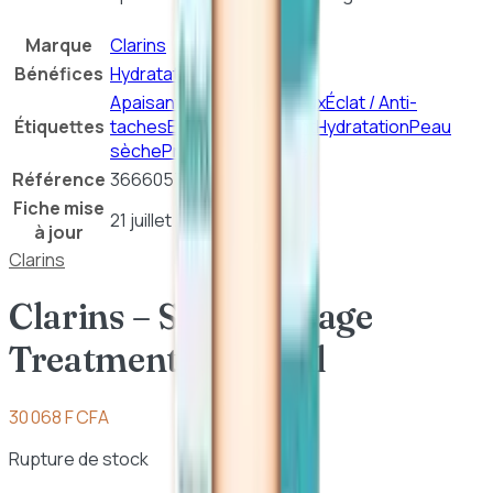
30ml
Marque
Clarins
Bénéfices
Hydratation
Nourrissant
Apaisant
Contour des Yeux
Éclat / Anti-
Étiquettes
taches
Exfoliant
Hydratant
Hydratation
Peau
sèche
Protection Solaire
Référence
3666057030994
Fiche mise
21 juillet 2026
à jour
Clarins
Clarins – Santal Visage
Treatment Oil 30ml
30 068 F CFA
Rupture de stock