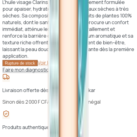
L'huile visage Clarins Santal est spécialement formulée
pour apaiser, hydrater et nourrir les peaux sèches à très
sèches. Sa composition à base d'extraits de plantes 100%
naturels, dont le santal et la noisette, procure un confort
immédiat, atténue les sensations de tiraillement et
renforce la barrière cutanée. Son parfum aromatique et sa
texture riche offrent un véritable moment de bien-être,
laissant la peau douce, souple et éclatante dès la première
application.
Voir le panier →
Rupture de stock
Faire mon diagnostic peau
Livraison offerte dès 25 000 F CFA à Dakar
Sinon dès 2 000 F CFA · 24h à 48h au Sénégal
Produits authentiques