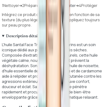
1
Nettoyer
➔
2
Préparer
➔
3
Traiter / Hydrater
➔
4
Protéger
Intégrez ce produit dans votre routine en fonction de sa
texture (du plus léger au plus épais). Appliquez toujours
sur peau propre.
Description détaillée
L'huile Santal Face Treatment Oil de Clarins est un soin
iconique dédié aux peaux sèches et très sèches.
Composée d'extraits 100% purs et naturels, cette huile
végétale calme, nourrit intensément et prévient la
déshydratation. Son mélange unique d'huile de noisette,
d'huile essentielle de santal, de lavande et de cardamome
aide à relipider et protéger la barrière cutanée contre les
agressions extérieures. La peau retrouve confort,
douceur et éclat. Sa texture non grasse pénètre
rapidement et procure une sensation de bien-être
enveloppante grâce à son parfum aromatique relaxant.