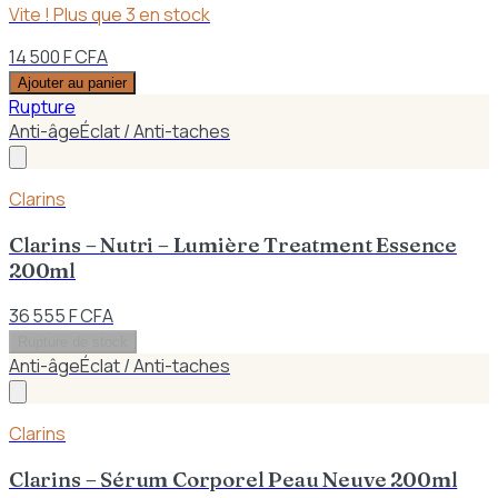
Vite ! Plus que
3
en stock
14 500 F CFA
Ajouter au panier
Rupture
Anti-âge
Éclat / Anti-taches
Clarins
Clarins – Nutri – Lumière Treatment Essence
200ml
36 555 F CFA
Rupture de stock
Anti-âge
Éclat / Anti-taches
Clarins
Clarins – Sérum Corporel Peau Neuve 200ml