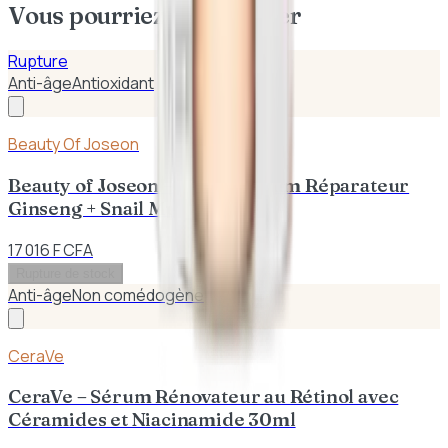
Vous pourriez aussi aimer
Rupture
Anti-âge
Antioxidant
Beauty Of Joseon
Beauty of Joseon – Revive Sérum Réparateur
Ginseng + Snail Mucin 30ml
17 016 F CFA
Rupture de stock
Anti-âge
Non comédogène
CeraVe
CeraVe – Sérum Rénovateur au Rétinol avec
Céramides et Niacinamide 30ml