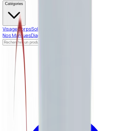
Catégories
Visage
Corps
Solaire
Beauté Coréenne
Nos Marques
Diagnostic peau