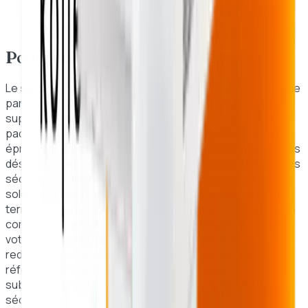
peau, et évitez de le combiner simultanément avec
d'autres produits éclaircissants agressifs.
Pourquoi choisir ce produit ?
Le
savon à l'acide kojique Kojie San original
se distingue
par sa formulation authentique et de qualité cosmétique
supérieure, loin des contrefaçons inefficaces. Choisir ce
pack de 2, c'est opter pour une solution dermatologique
éprouvée, douce mais redoutablement efficace contre les
désordres pigmentaires. Que vous souhaitiez atténuer les
séquelles de l'acné, corriger les dommages causés par le
soleil ou simplement redonner de la luminosité à un teint
terne, ce produit s'adapte parfaitement à vos besoins. Sa
composition enrichie en antioxydants naturels protège
votre peau du vieillissement prématuré tout en lui
redonnant son éclat naturel. Faites confiance à la
référence n°1 des soins clarifiants asiatiques pour
sublimer la beauté naturelle de votre peau en toute
sécurité !