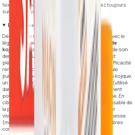
texture (du plus léger au plus épais). Appliquez toujours
sur peau propre.
Description détaillée
Découvrez le secret d'un teint lumineux et unifié avec le
légendaire
savon éclaircissant Kojie San à l'acide
kojique
. Véritable référence mondiale en matière de soin
dermatologique, ce savon culte originaire d'Asie est
plébiscité par des millions d'utilisateurs pour son efficacité
remarquable contre l'hyperpigmentation. Sa formule
puissante repose sur l'action synergique de l'acide kojique,
un ingrédient naturel issu de la fermentation du riz (utilisé
dans la fabrication du saké), reconnu scientifiquement
pour sa capacité à inhiber la production de mélanine. En
ciblant directement la tyrosinase, l'enzyme responsable de
la pigmentation cutanée, ce savon aide à estomper
visiblement les taches brunes, le masque de grossesse
(mélasma), les cicatrices d'acné et les zones sombres
comme les coudes, les genoux ou les aisselles.