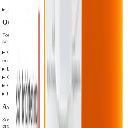
Ingrédients et mode d'emploi
Questions fréquentes
Tout ce que vous devez savoir sur ce produit et nos
services de livraison au Sénégal.
Quels sont les ingrédients clés de Kojie San – Savon
éclaircissant à l'acide kojiique (2 x 65g) – Pack de 2 ?
Le produit Kojie San est-il authentique ?
Quels sont les délais et frais de livraison ?
Comment puis-je payer ?
Puis-je retourner un produit ?
Avis clients
Soyez la première personne à donner votre avis sur ce
produit.