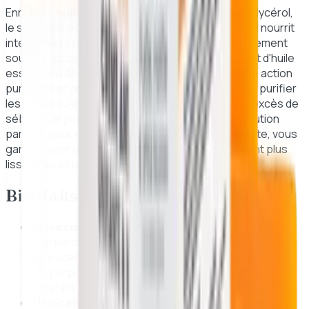
Enrichi en
huile de coco de haute qualité
et en glycérol,
le savon Kojie San ne se contente pas d'éclaircir ; il nourrit
intensément l'épiderme pour prévenir le dessèchement
souvent associé aux soins clarifiants actifs. L'ajout d'huile
essentielle de Tea Tree (arbre à thé) apporte une action
purifiante et antibactérienne majeure, idéale pour purifier
les peaux sujettes aux imperfections et réguler l'excès de
sébum. Ce pack de deux savons de 65g est la solution
parfaite pour entamer une routine de soin complète, vous
garantissant un teint éclatant de santé, visiblement plus
lisse, frais et unifié au fil des utilisations.
Bienfaits et Avantages
Éclaircissement puissant de la peau :
L'acide
kojique de qualité supérieure cible et réduit
efficacement l'apparence des taches sombres, de
l'hyperpigmentation et du mélasma pour un teint
éclatant.
Unification du teint :
Il élimine en douceur les