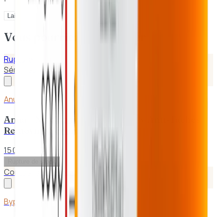
Laisser un avis
Vous pourriez aussi aimer
Rupture
Sérum
Soin ciblé
Anua
Anua – Niacinamide 10% TXA 4% Anti-Taches
Removing Sérum 30ml
15 000 F CFA
Rupture de stock
Contour des Yeux
Éclat / Anti-taches
Byphasse