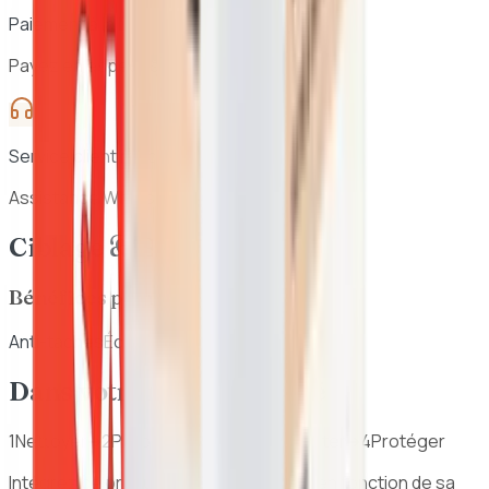
Paiement à la livraison
Payez en espèces à la réception
Service client réactif
Assistance WhatsApp 7j/7
Ciblage & Bénéfices
Bénéfices principaux
Anti-taches
Éclat
Dans votre routine beauté
1
Nettoyer
➔
2
Préparer
➔
3
Traiter / Hydrater
➔
4
Protéger
Intégrez ce produit dans votre routine en fonction de sa