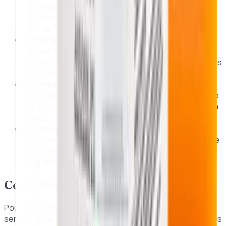
cellules mortes chargées de pigments pour révéler
une peau plus claire, uniforme et débarrassée du
voile de fatigue.
Action anti-imperfections et purifiante :
Grâce
aux vertus naturelles de l'huile de Tea Tree, il aide à
combattre l'acné, à resserrer les pores et à limiter les
futures éruptions cutanées.
Hydratation et nutrition intense :
Formulé avec de
l'huile de coco et de la glycérine, il protège la barrière
cutanée, maintenant la souplesse et la douceur de la
peau.
Format économique en pack de 2 :
Ce lot de deux
pains de 65g est pratique, hygiénique et vous assure
une cure prolongée pour des résultats optimaux à
long terme.
Conseils d'utilisation
Pour obtenir des résultats optimaux tout en préservant la
sensibilité de votre peau, suivez attentivement ces étapes