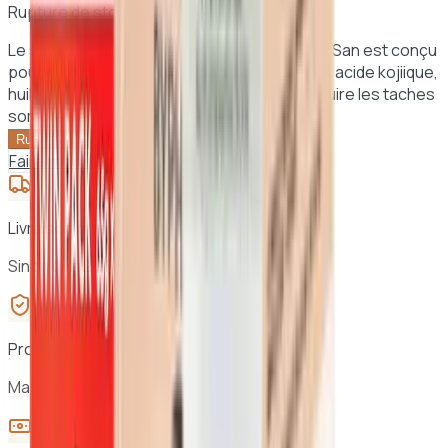
Rupture de stock
Le savon éclaircissant à l'acide kojiique Kojie San est conçu
pour éclaircir et unifier la peau. Il est riche en acide kojiique,
huile de coco et glycérol, et peut aider à réduire les taches
sombres et les imperfections de la peau.
Voir le panier →
Rupture de stock
Faire mon diagnostic peau
Livraison offerte dès 25 000 F CFA à Dakar
Sinon dès 2 000 F CFA · 24h à 48h au Sénégal
Produits authentiques
Marques originales, sélection vérifiée