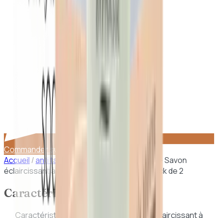
Commander sur WhatsApp
Accueil
/
anti taches points noirs
/
Kojie San – Savon
éclaircissant à l'acide kojiique (2 x 65g) – Pack de 2
Caractéristiques
Caractéristiques de
Kojie San – Savon éclaircissant à