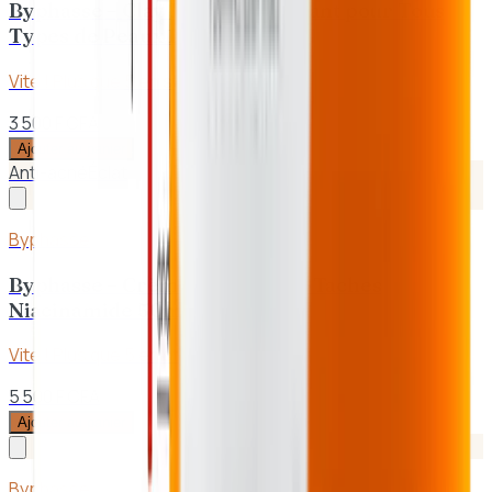
Byphasse – Clay Masque Purifiant pour Tous
Types de Peaux 150ml
Vite ! Plus que
5
en stock
3 500 F CFA
Ajouter au panier
Anti-acné
Éclat
Byphasse
Byphasse – Crème Visage Anti-Taches
Niacinamide 50ml
Vite ! Plus que
5
en stock
5 500 F CFA
Ajouter au panier
Byphasse