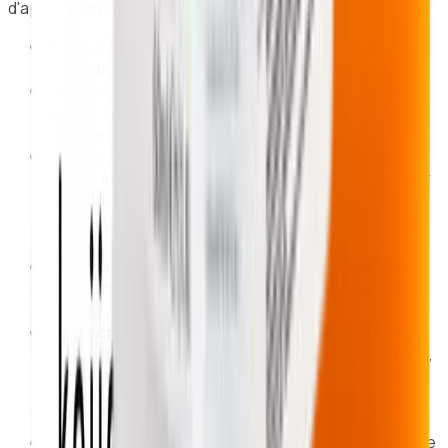
d'application :
Faites mousser le savon entre vos mains humides
pour obtenir une mousse onctueuse.
Appliquez délicatement sur le visage et le corps en
évitant soigneusement le contour des yeux et de la
bouche.
Laissez agir la mousse pendant 30 secondes à 1
minute maximum lors des premières utilisations pour
tester la tolérance de votre peau. Vous pourrez
augmenter légèrement ce temps de pose à mesure
que votre peau s'habitue aux actifs.
Rincez abondamment à l'eau tiède ou fraîche pour
refermer les pores, puis séchez délicatement avec
une serviette propre en tapotant.
Étape cruciale :
Appliquez immédiatement une
crème hydratante ou un sérum nourrissant. Le matin,
appliquez impérativement une protection solaire
(SPF 30 ou plus), car l'acide kojique rend la peau
temporairement plus sensible aux rayons UV.
Utilisez le savon 1 à 2 fois par jour selon votre type de