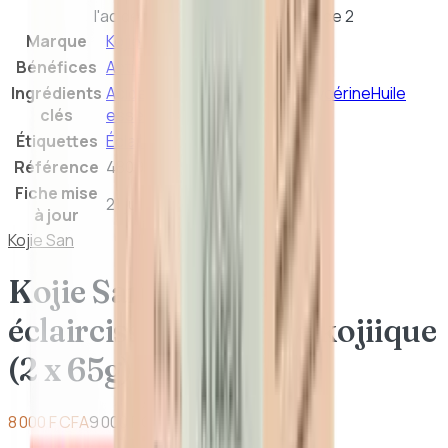
l'acide kojiique (2 x 65g) – Pack de 2
Marque
Kojie San
Bénéfices
Anti-taches
Éclat
Ingrédients
Acide kojique
Huile de coco
Glycérine
Huile
clés
essentielle de Tea Tree
Étiquettes
Éclat / Anti-taches
Hydratant
Référence
4809013300215
Fiche mise
21 juillet 2026
à jour
Kojie San
Kojie San – Savon
éclaircissant à l'acide kojiique
(2 x 65g) – Pack de 2
8 000 F CFA
9 000 F CFA
-
11
%