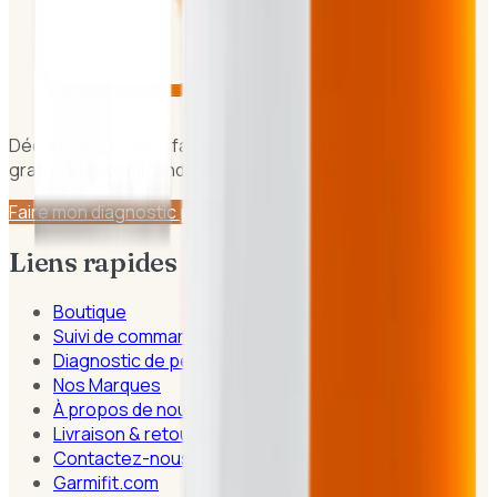
Découvre la routine faite pour toi. Diagnostic de peau
gratuit et recommandations personnalisées.
Faire mon diagnostic peau
Liens rapides
Boutique
Suivi de commande
Diagnostic de peau
Nos Marques
À propos de nous
Livraison & retours
Contactez-nous
Garmifit.com