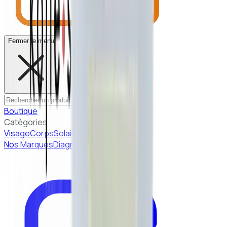
Fermer le menu
Boutique
Catégories
Visage
Corps
Solaire
Beauté Coréenne
Nos Marques
Diagnostic peau