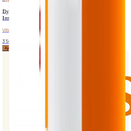
Byphasse – Masque à l’Argile Anti –
Imperfections 150ml
Vite ! Plus que
5
en stock
3 500 F CFA
Ajouter au panier