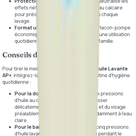
Protection anti-calcaire efficace :
Neutralise les
effets néfastes et desséchants de l'eau calcaire
pour préserver la douceur de la peau à chaque
lavage.
Format ultra-généreux 1000ml :
Un flacon-pompe
économique et écologique, idéal pour une utilisation
quotidienne et prolongée par toute la famille.
Conseils d'utilisation
Pour tirer le meilleur parti de votre
Lipikar Huile Lavante
AP+
, intégrez-la simplement dans votre routine d'hygiène
quotidienne :
Pour la douche :
Prélevez une à deux pressions
d'huile au creux de la main. Faites mousser
délicatement sur l'ensemble du corps et du visage
préalablement mouillés. Rincez abondamment à l'eau
claire.
Pour le bain :
Versez l'équivalent de cinq pressions
d'huile lavante directement dans l'eau pendant le