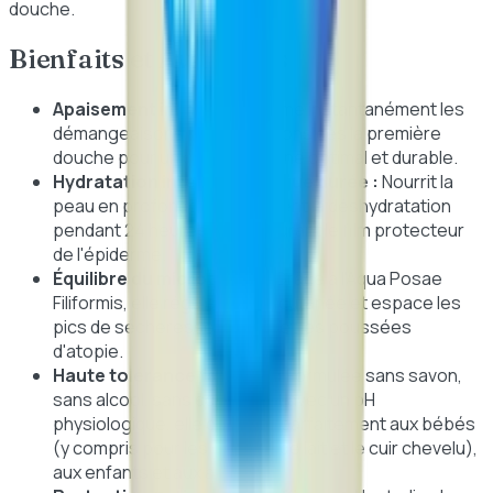
douche.
Bienfaits et Avantages
Apaisement immédiat :
Calme instantanément les
démangeaisons et les irritations dès la première
douche pour un confort cutané optimal et durable.
Hydratation intense et longue durée :
Nourrit la
peau en profondeur et prévient la déshydratation
pendant 24 heures en restaurant le film protecteur
de l'épiderme.
Équilibre du microbiome :
Grâce à l'Aqua Posae
Filiformis, elle régule la flore cutanée et espace les
pics de sécheresse sévère et les poussées
d'atopie.
Haute tolérance familiale :
Formulée sans savon,
sans alcool, sans colorant et avec un pH
physiologique, elle convient parfaitement aux bébés
(y compris pour les croûtes de lait et le cuir chevelu),
aux enfants et aux adultes.