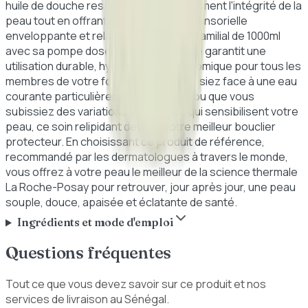
huile de douche respecte scrupuleusement l'intégrité de la
peau tout en offrant une expérience sensorielle
enveloppante et relaxante. Le format familial de 1000ml
avec sa pompe doseuse ultra-pratique garantit une
utilisation durable, hygiénique et économique pour tous les
membres de votre foyer. Que vous fassiez face à une eau
courante particulièrement agressive ou que vous
subissiez des variations climatiques qui sensibilisent votre
peau, ce soin relipidant devient votre meilleur bouclier
protecteur. En choisissant ce produit de référence,
recommandé par les dermatologues à travers le monde,
vous offrez à votre peau le meilleur de la science thermale
La Roche-Posay pour retrouver, jour après jour, une peau
souple, douce, apaisée et éclatante de santé.
Ingrédients et mode d'emploi
Questions fréquentes
Tout ce que vous devez savoir sur ce produit et nos
services de livraison au Sénégal.