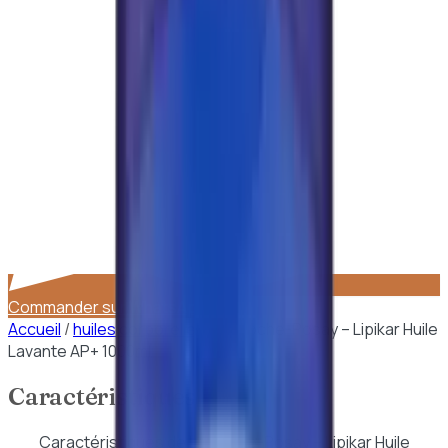
Commander sur WhatsApp
Accueil
/
huiles corporelles
/
La Roche-Posay – Lipikar Huile
Lavante AP+ 1000ml
Caractéristiques
Caractéristiques de
La Roche-Posay – Lipikar Huile