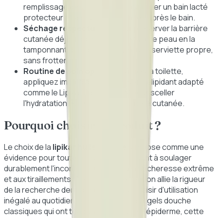
remplissage de la baignoire pour créer un bain lacté
protecteur et adoucissant. Rincez après le bain.
Séchage respectueux :
Pour préserver la barrière
cutanée déjà fragilisée, séchez votre peau en la
tamponnant délicatement avec une serviette propre,
sans frotter.
Routine de soin optimale :
Après la toilette,
appliquez immédiatement un soin relipidant adapté
comme le Lipikar Baume AP+M pour sceller
l'hydratation et renforcer la barrière cutanée.
Pourquoi choisir ce produit ?
Le choix de la
lipikar huile lavante
s'impose comme une
évidence pour toute personne cherchant à soulager
durablement l'inconfort cutané lié à la sécheresse extrême
et aux tiraillements. Ce produit d'exception allie la rigueur
de la recherche dermatologique à un plaisir d'utilisation
inégalé au quotidien. Contrairement aux gels douche
classiques qui ont tendance à décaper l'épiderme, cette