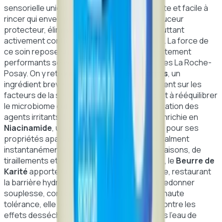
sensorielle unique forme une mousse délicate et facile à
rincer qui enveloppe la peau d'un voile de douceur
protecteur, éliminant les impuretés tout en luttant
activement contre le dessèchement cutané. La force de
ce soin repose sur une synergie d'actifs hautement
performants sélectionnés par les laboratoires La Roche-
Posay. On y retrouve l'
Aqua Posae Filiformis
, un
ingrédient breveté exclusif qui agit directement sur les
facteurs de la sécheresse extrême en aidant à rééquilibrer
le microbiome cutané, limitant ainsi la prolifération des
agents irritants. La formule est également enrichie en
Niacinamide
, un actif de référence reconnu pour ses
propriétés apaisantes exceptionnelles qui calment
instantanément les sensations de démangeaisons, de
tiraillements et réduisent les rougeurs. Enfin, le
Beurre de
Karité
apporte une action relipidante intense, restaurant
la barrière hydrolipidique de la peau pour lui redonner
souplesse, confort et élasticité. Grâce à sa haute
tolérance, elle protège également la peau contre les
effets desséchants du calcaire présent dans l'eau de