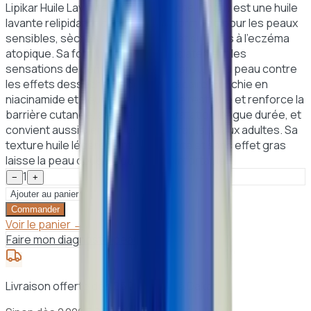
Lipikar Huile Lavante AP+ de La Roche-Posay est une huile
lavante relipidante spécialement formulée pour les peaux
sensibles, sèches à très sèches, et sujettes à l’eczéma
atopique. Sa formule apaise immédiatement les
sensations de démangeaisons et protège la peau contre
les effets desséchants de l’eau calcaire. Enrichie en
niacinamide et beurre de karité, elle restaure et renforce la
barrière cutanée, assure une hydratation longue durée, et
convient aussi bien aux bébés, enfants qu’aux adultes. Sa
texture huile légèrement moussante et sans effet gras
laisse la peau douce, souple et confortable.
1
−
+
Ajouter au panier
Commander
Voir le panier →
Faire mon diagnostic peau
Livraison offerte dès 25 000 F CFA à Dakar