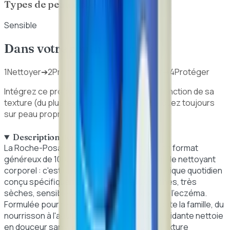
Types de peau ciblés
Sensible
Dans votre routine beauté
1
Nettoyer
➔
2
Préparer
➔
3
Traiter / Hydrater
➔
4
Protéger
Intégrez ce produit dans votre routine en fonction de sa
texture (du plus léger au plus épais). Appliquez toujours
sur peau propre.
Description détaillée
La Roche-Posay Lipikar Huile Lavante AP+ en format
généreux de 1000ml est bien plus qu'un simple nettoyant
corporel : c'est un véritable soin dermatologique quotidien
conçu spécifiquement pour les peaux sèches, très
sèches, sensibles ou sujettes à l'atopie et à l'eczéma.
Formulée pour répondre aux besoins de toute la famille, du
nourrisson à l'adulte, cette huile lavante relipidante nettoie
en douceur sans agresser l'épiderme. Sa texture