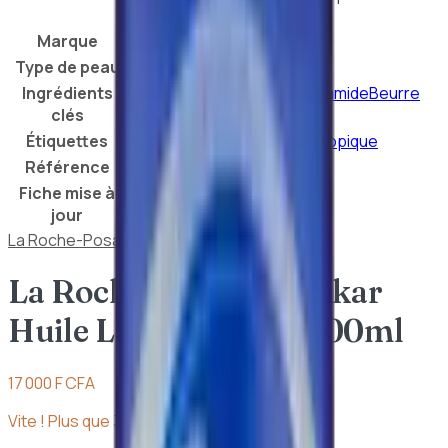
Lavante AP+ 1000ml
Marque
La Roche-Posay
Type de peau
Sensible
Ingrédients
Aqua Posae Filiformis
Niacinamide
Beurre
clés
de Karité
Étiquettes
Apaisant
Nettoyage
Peau atopique
Référence
3337875905466
Fiche mise à
21 juillet 2026
jour
La Roche-Posay
La Roche-Posay – Lipikar
Huile Lavante AP+ 1000ml
17 000 F CFA
Vite ! Plus que
3
article
s
en stock