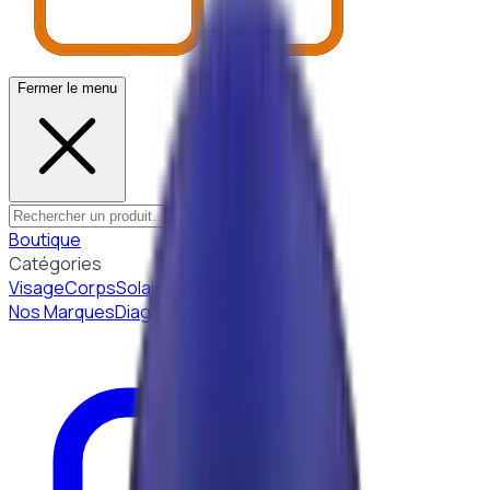
Fermer le menu
Boutique
Catégories
Visage
Corps
Solaire
Beauté Coréenne
Nos Marques
Diagnostic peau