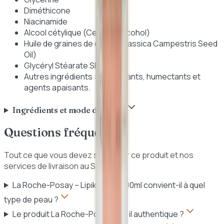
Diméthicone
Niacinamide
Alcool cétylique (Cetearyl Alcohol)
Huile de graines de colza (Brassica Campestris Seed
Oil)
Glycéryl Stéarate SE
Autres ingrédients : émulsifiants, humectants et
agents apaisants.
Ingrédients et mode d'emploi
Questions fréquentes
Tout ce que vous devez savoir sur ce produit et nos
services de livraison au Sénégal.
La Roche-Posay – Lipikar Lait 400ml convient-il à quel
type de peau ?
Le produit La Roche-Posay est-il authentique ?