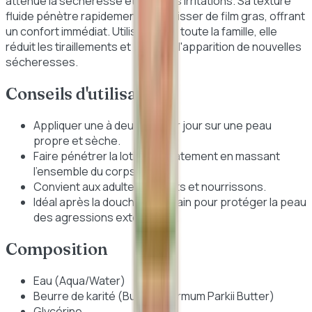
atténue la sécheresse et limite les irritations. Sa texture
fluide pénètre rapidement sans laisser de film gras, offrant
un confort immédiat. Utilisable par toute la famille, elle
réduit les tiraillements et prévient l'apparition de nouvelles
sécheresses.
Conseils d'utilisation
Appliquer une à deux fois par jour sur une peau
propre et sèche.
Faire pénétrer la lotion délicatement en massant
l'ensemble du corps.
Convient aux adultes, enfants et nourrissons.
Idéal après la douche ou le bain pour protéger la peau
des agressions extérieures.
Composition
Eau (Aqua/Water)
Beurre de karité (Butyrospermum Parkii Butter)
Glycérine