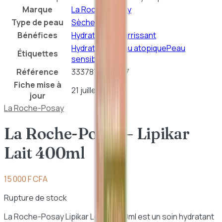
Marque
La Roche-Posay
Type de peau
Sèche
Sensible
Bénéfices
Hydratation
Nourrissant
Hydratation
Peau atopique
Peau
Étiquettes
sensible
Référence
3337875552127
Fiche mise à
21 juillet 2026
jour
La Roche-Posay
La Roche-Posay – Lipikar
Lait 400ml
15 000 F CFA
Rupture de stock
La Roche-Posay Lipikar Lotion 400ml est un soin hydratant