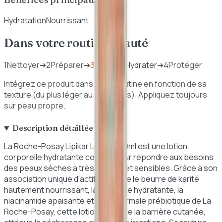
Hydratation
Nourrissant
Dans votre routine beauté
1
Nettoyer
➔
2
Préparer
➔
3
Traiter / Hydrater
➔
4
Protéger
Intégrez ce produit dans votre routine en fonction de sa
texture (du plus léger au plus épais). Appliquez toujours
sur peau propre.
Description détaillée
La Roche-Posay Lipikar Lotion 400ml est une lotion
corporelle hydratante conçue pour répondre aux besoins
des peaux sèches à très sèches et sensibles. Grâce à son
association unique d'actifs tels que le beurre de karité
hautement nourrissant, la glycérine hydratante, la
niacinamide apaisante et l'eau thermale prébiotique de La
Roche-Posay, cette lotion restaure la barrière cutanée,