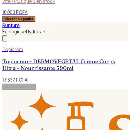
Vite ! Plus que
3
en stock
10 000 F CFA
Ajouter au panier
Rupture
Écologique
Hydratant
Topicrem
Topicrem – DERMOVEGETAL Crème Corps
Ultra – Nourrissante 390ml
13 337 F CFA
Rupture de stock