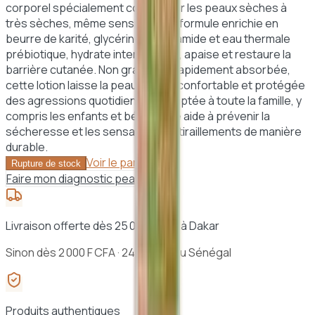
corporel spécialement conçu pour les peaux sèches à
très sèches, même sensibles. Sa formule enrichie en
beurre de karité, glycérine, niacinamide et eau thermale
prébiotique, hydrate intensément, apaise et restaure la
barrière cutanée. Non grasse et rapidement absorbée,
cette lotion laisse la peau douce, confortable et protégée
des agressions quotidiennes. Adaptée à toute la famille, y
compris les enfants et bébés, elle aide à prévenir la
sécheresse et les sensations de tiraillements de manière
durable.
Voir le panier →
Rupture de stock
Faire mon diagnostic peau
Livraison offerte dès 25 000 F CFA à Dakar
Sinon dès 2 000 F CFA · 24h à 48h au Sénégal
Produits authentiques