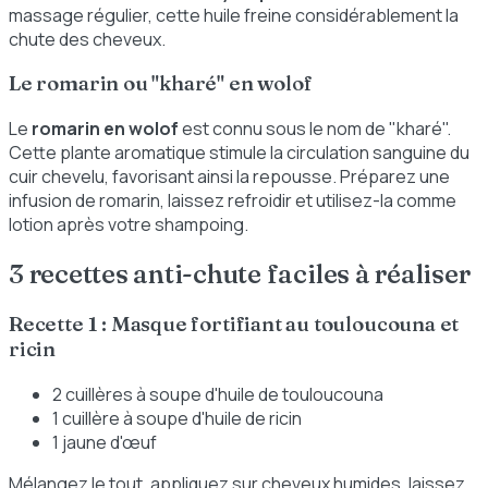
massage régulier, cette huile freine considérablement la
chute des cheveux.
Le romarin ou "kharé" en wolof
Le
romarin en wolof
est connu sous le nom de "kharé".
Cette plante aromatique stimule la circulation sanguine du
cuir chevelu, favorisant ainsi la repousse. Préparez une
infusion de romarin, laissez refroidir et utilisez-la comme
lotion après votre shampoing.
3 recettes anti-chute faciles à réaliser
Recette 1 : Masque fortifiant au touloucouna et
ricin
2 cuillères à soupe d'huile de touloucouna
1 cuillère à soupe d'huile de ricin
1 jaune d'œuf
Mélangez le tout, appliquez sur cheveux humides, laissez