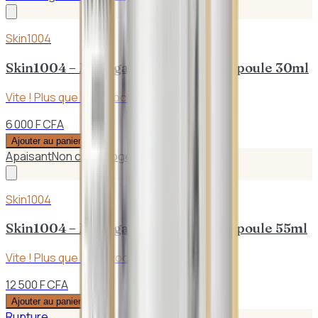
Skin1004
Skin1004 – Madagascar Centella Ampoule 30ml
Vite ! Plus que
1
en stock
6 000 F CFA
Ajouter au panier
Apaisant
Non comédogène
Skin1004
Skin1004 – Madagascar Centella Ampoule 55ml
Vite ! Plus que
2
en stock
12 500 F CFA
Ajouter au panier
Rupture