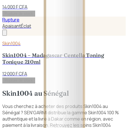
14 000 F CFA
Rupture de stock
Rupture
Apaisant
Éclat
Skin1004
Skin1004 – Madagascar Centella Toning
Tonique 210ml
12 000 F CFA
Rupture de stock
Skin1004
au Sénégal
Vous cherchez à acheter des produits Skin1004 au
Sénégal ? SEN'GARMI distribue la gamme Skin1004 100 %
authentique et la livre à Dakar comme en région, avec
paiement à la livraison. Retrouvez les soins Skin1004