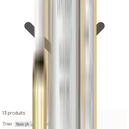
13
produit
s
Trier :