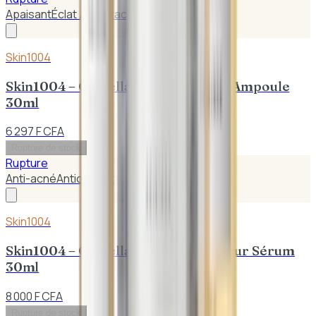
Apaisant
Éclat / Anti-taches
Skin1004
Skin1004 – Centella de Madagascar Ampoule
30ml
6 297 F CFA
Rupture de stock
Rupture
Anti-acné
Antioxidant
Skin1004
Skin1004 – Centella Tone Illuminateur Sérum
30ml
8 000 F CFA
Rupture de stock