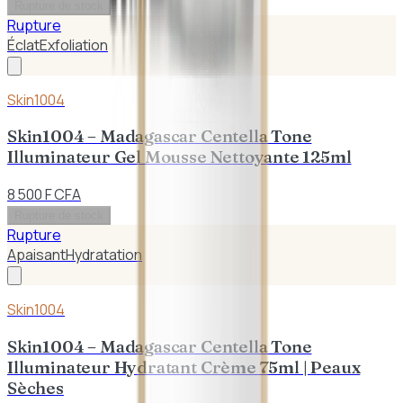
Rupture de stock
Rupture
Éclat
Exfoliation
Skin1004
Skin1004 – Madagascar Centella Tone
Illuminateur Gel Mousse Nettoyante 125ml
8 500 F CFA
Rupture de stock
Rupture
Apaisant
Hydratation
Skin1004
Skin1004 – Madagascar Centella Tone
Illuminateur Hydratant Crème 75ml | Peaux
Sèches