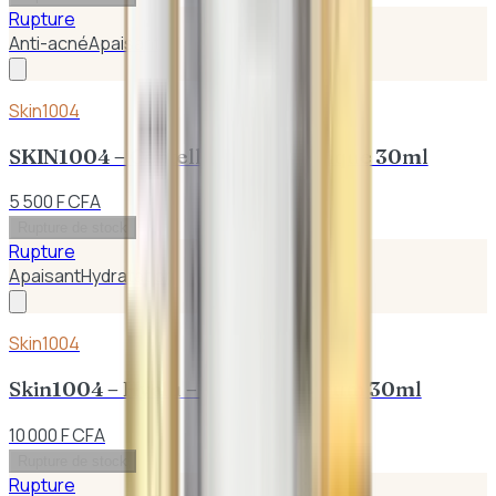
Rupture
Anti-acné
Apaisant
Skin1004
SKIN1004 – Centella Toning Tonique 30ml
5 500 F CFA
Rupture de stock
Rupture
Apaisant
Hydratation
Skin1004
Skin1004 – Hyalu – Cica Blue Sérum 30ml
10 000 F CFA
Rupture de stock
Rupture