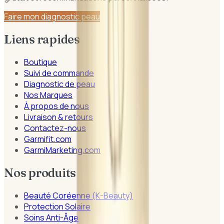
Faire mon diagnostic peau
Liens rapides
Boutique
Suivi de commande
Diagnostic de peau
Nos Marques
À propos de nous
Livraison & retours
Contactez-nous
Garmifit.com
GarmiMarketing.com
Nos produits
Beauté Coréenne (K-Beauty)
Protection Solaire
Soins Anti-Âge