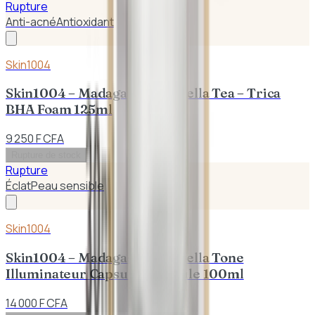
Rupture
Anti-acné
Antioxidant
Skin1004
Skin1004 – Madagascar Centella Tea – Trica
BHA Foam 125ml
9 250 F CFA
Rupture de stock
Rupture
Éclat
Peau sensible
Skin1004
Skin1004 – Madagascar Centella Tone
Illuminateur Capsule Ampoule 100ml
14 000 F CFA