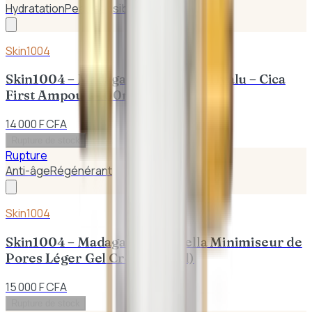
Hydratation
Peau sensible
Skin1004
Skin1004 – Madagascar Centella Hyalu – Cica
First Ampoule 100ml
14 000 F CFA
Rupture de stock
Rupture
Anti-âge
Régénérant
Skin1004
Skin1004 – Madagascar Centella Minimiseur de
Pores Léger Gel Crème (75ml)
15 000 F CFA
Rupture de stock