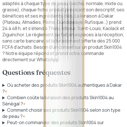
adaptés à chaque type de peau (sèche, normale, mixte ou
grasse), chaque fiche produit précisant son descriptif, ses
bénéfices et ses ingrédients clés. La livraison à Dakar
(Plateau, Almadies, Pikine, Guédiawaye, Rufisque…) prend
24 à 48 h, et s'étend à Thiès, Mbour, Saint-Louis, Kaolack et
Ziguinchor. Le règlement se fait en espèces à la réception,
sans carte bancaire, et la livraison est offerte dès 25 000
FCFA d'achats. Besoin d'un conseil sur un produit Skin1004
? Notre équipe répond et prend votre commande
directement sur WhatsApp.
Questions fréquentes
Où acheter des produits Skin1004 authentiques à Dakar
?
+
Combien coûte la livraison des produits Skin1004 au
Sénégal ?
+
Comment choisir ses produits Skin1004 selon son type
de peau ?
+
Peut-on commander des produits Skin1004 sur