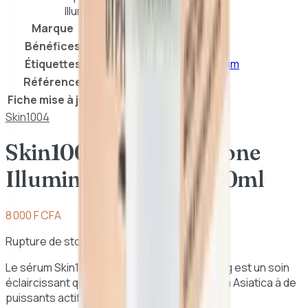
Illuminateur Sérum 30ml
Marque
Skin1004
Bénéfices
Éclat
Étiquettes
Anti-acné
Antioxidant
Sérum
Référence
8809576261417
Fiche mise à jour
21 juillet 2026
Skin1004
Skin1004 – Centella Tone
Illuminateur Sérum 30ml
8 000 F CFA
Rupture de stock
Le sérum Skin1004 Centella Tone Brightening est un soin
éclaircissant qui combine l'extrait de Centella Asiatica à de
puissants actifs comme la niacinamide et le