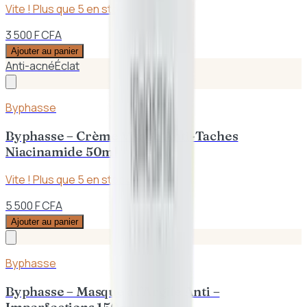
Vite ! Plus que
5
en stock
3 500 F CFA
Ajouter au panier
Anti-acné
Éclat
Byphasse
Byphasse – Crème Visage Anti-Taches
Niacinamide 50ml
Vite ! Plus que
5
en stock
5 500 F CFA
Ajouter au panier
Byphasse
Byphasse – Masque à l’Argile Anti –