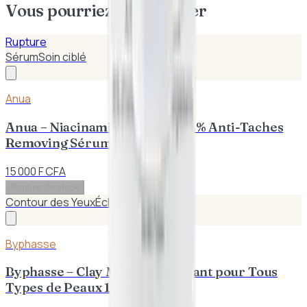
Vous pourriez aussi aimer
Rupture
Sérum
Soin ciblé
Anua
Anua – Niacinamide 10% TXA 4% Anti-Taches
Removing Sérum 30ml
15 000 F CFA
Rupture de stock
Contour des Yeux
Éclat / Anti-taches
Byphasse
Byphasse – Clay Masque Purifiant pour Tous
Types de Peaux 150ml