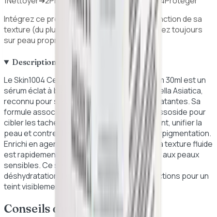
1
Nettoyer
➔
2
Préparer
➔
3
Traiter / Hydrater
➔
4
Protéger
Intégrez ce produit dans votre routine en fonction de sa
texture (du plus léger au plus épais). Appliquez toujours
sur peau propre.
Description détaillée
Le Skin1004 Centella Tone Brightening Serum 30ml est un
sérum éclat à base de 77% d'extrait de Centella Asiatica,
reconnu pour ses vertus apaisantes et hydratantes. Sa
formule associe la niacinamide et le madecassoside pour
cibler les taches pigmentaires, éclaircir le teint, unifier la
peau et contrer les signes visibles de l'hyperpigmentation.
Enrichi en agents hydratants et apaisants, sa texture fluide
est rapidement absorbée, convenant même aux peaux
sensibles. Ce sérum lutte à la fois contre la
déshydratation, les rougeurs et les imperfections pour un
teint visiblement plus uniforme et lumineux.
Conseils d'utilisation