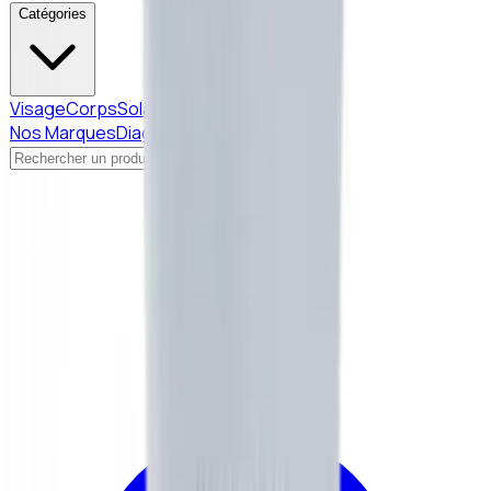
Catégories
Visage
Corps
Solaire
Beauté Coréenne
Nos Marques
Diagnostic peau