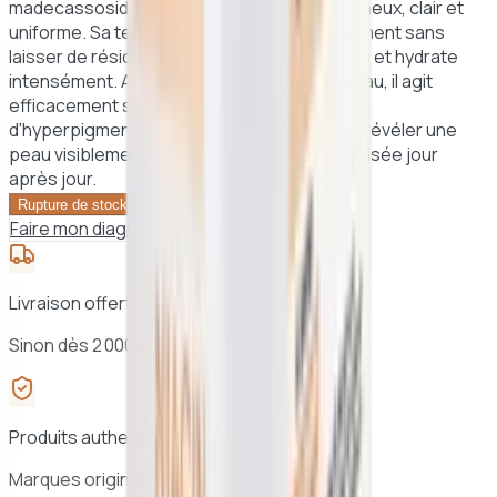
madecassoside pour offrir un teint plus lumineux, clair et
uniforme. Sa texture légère pénètre rapidement sans
laisser de résidu, apaise les peaux sensibles et hydrate
intensément. Adapté à tous les types de peau, il agit
efficacement sur les taches, les zones
d'hyperpigmentation et l'inflammation, pour révéler une
peau visiblement éclatante, hydratée et apaisée jour
après jour.
Voir le panier →
Rupture de stock
Faire mon diagnostic peau
Livraison offerte dès 25 000 F CFA à Dakar
Sinon dès 2 000 F CFA · 24h à 48h au Sénégal
Produits authentiques
Marques originales, sélection vérifiée