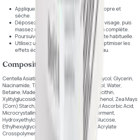
Appliquez matin et soir sur une peau propre et
sèche.
Déposez 2 à 3 gouttes de sérum sur le visage, puis
massez doucement jusqu'à absorption complète.
Poursuivez avec votre crème hydratante habituelle.
Utilisez un écran solaire le matin pour optimiser les
effets éclaircissants et protéger la peau.
Composition (INCI)
Centella Asiatica Extract (77%), Butylene Glycol, Glycerin,
Niacinamide, Tranexamic Acid, 1,2-Hexanediol, Water,
Betaine, Madecassoside, Hydrogenated Lecithin,
Xylitylglucoside, Anhydroxylitol, Xylitol, Panthenol, Zea Mays
(Corn) Starch, Arginine, Mannitol, 3-O-Ethyl Ascorbic Acid,
Microcrystalline Cellulose, Lactobacillus Ferment,
Hydroxyethylcellulose, Pentylene Glycol, Glucose,
Ethylhexylglycerin, Acrylates/C10-30 Alkyl Acrylate
Crosspolymer, Xanthan Gum.