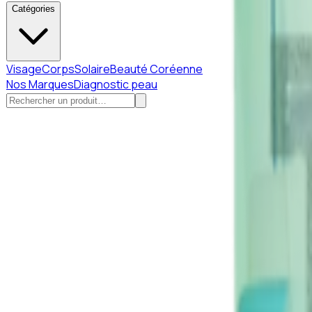
Catégories
Visage
Corps
Solaire
Beauté Coréenne
Nos Marques
Diagnostic peau