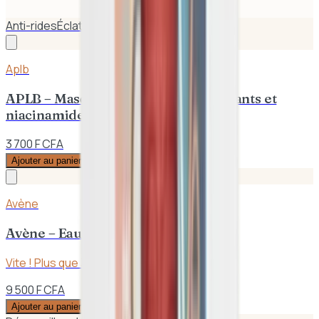
Anti-rides
Éclat
Aplb
APLB – Masque de soin aux antioxydants et
niacinamide 25ml
3 700 F CFA
Ajouter au panier
Avène
Avène – Eau Thermale Spray 150ml
Vite ! Plus que
3
en stock
9 500 F CFA
Ajouter au panier