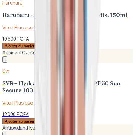
Haruharu
Haruharu – Wonder Black Bamboo Mist 150ml
Vite ! Plus que
2
en stock
10 500 F CFA
Ajouter au panier
Apaisant
Contour des Yeux
Svr
SVR – Hydratant Lait Protecteur SPF 50 Sun
Secure 100 Ml | Peaux Sèches
Vite ! Plus que
3
en stock
12 000 F CFA
Ajouter au panier
Antioxidant
Hydratation intense