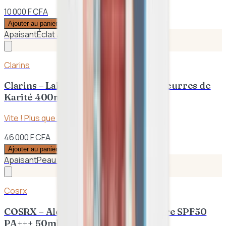
10 000 F CFA
Ajouter au panier
Apaisant
Éclat / Anti-taches
Clarins
Clarins – Lait Corps Hydratant aux Beurres de
Karité 400ml | Peaux Sèches
Vite ! Plus que
1
en stock
46 000 F CFA
Ajouter au panier
Apaisant
Peau sensible
Cosrx
COSRX – Aloe Apaisant Crème Solaire SPF50
PA+++ 50ml