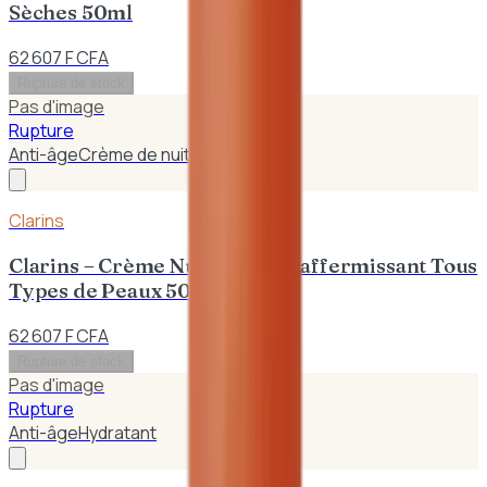
Sèches 50ml
62 607 F CFA
Rupture de stock
Pas d'image
Rupture
Anti-âge
Crème de nuit
Clarins
Clarins – Crème Nuit Extra – Raffermissant Tous
Types de Peaux 50ml
62 607 F CFA
Rupture de stock
Pas d'image
Rupture
Anti-âge
Hydratant