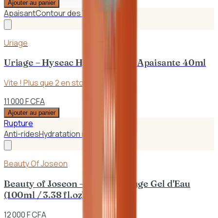
Ajouter au panier
Apaisant
Contour des Yeux
Uriage
Uriage – Hyseac Hydra Crème Apaisante 40ml
Vite ! Plus que
2
en stock
11 000 F CFA
Ajouter au panier
Rupture
Anti-rides
Hydratation intense
Beauty Of Joseon
Beauty of Joseon – Haricot Rouge Gel d'Eau
(100ml / 3.38 fl.oz)
12 000 F CFA