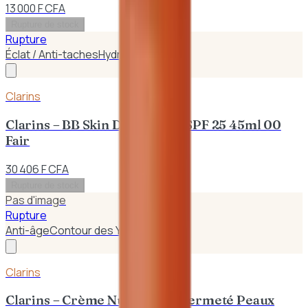
13 000 F CFA
Rupture de stock
Rupture
Éclat / Anti-taches
Hydratant
Clarins
Clarins – BB Skin Detox Fluid SPF 25 45ml 00
Fair
30 406 F CFA
Rupture de stock
Pas d'image
Rupture
Anti-âge
Contour des Yeux
Clarins
Clarins – Crème Nuit Extra – Fermeté Peaux