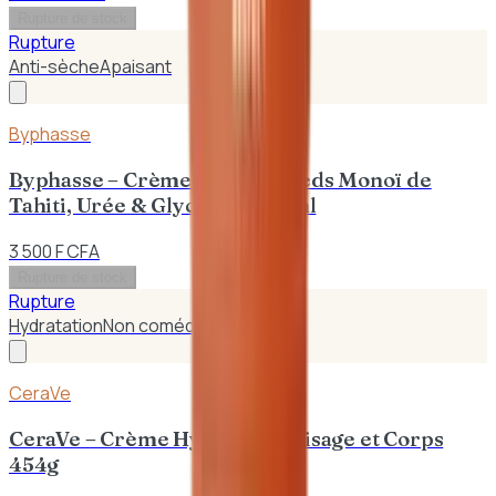
Rupture de stock
Rupture
Anti-sèche
Apaisant
Byphasse
Byphasse – Crème Confort Pieds Monoï de
Tahiti, Urée & Glycérine 150ml
3 500 F CFA
Rupture de stock
Rupture
Hydratation
Non comédogène
CeraVe
CeraVe – Crème Hydratante Visage et Corps
454g