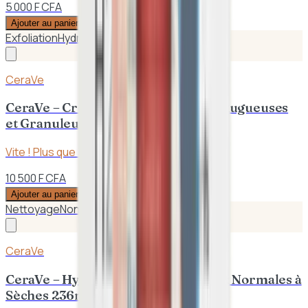
5 000 F CFA
Ajouter au panier
Exfoliation
Hydratation intense
CeraVe
CeraVe – Crème SA Lissante Peaux Rugueuses
et Granuleuses 177ml
Vite ! Plus que
3
en stock
10 500 F CFA
Ajouter au panier
Nettoyage
Non comédogène
CeraVe
CeraVe – Hydratant Nettoyant Peaux Normales à
Sèches 236mL