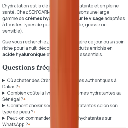
L'hydratation est la clé d'une peau éclatante et en pleine
santé. Chez SEN'GARMI, nous proposons une large
gamme de
crèmes hydratantes pour le visage
adaptées
à tous les types de peau (sèche, mixte, grasse ou
sensible).
Que vous recherchiez une crème légère de jour ou un soin
riche pour la nuit, découvrez nos produits enrichis en
acide hyaluronique
et autres actifs essentiels.
Questions fréquentes
Où acheter des Crèmes hydratantes authentiques à
Dakar ?
+
Combien coûte la livraison des Crèmes hydratantes au
Sénégal ?
+
Comment choisir ses Crèmes hydratantes selon son
type de peau ?
+
Peut-on commander des Crèmes hydratantes sur
WhatsApp ?
+