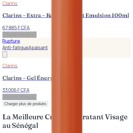
Clarins
Clarins – Extra – Raffermissant Emulsion 100ml
67 885 F CFA
Rupture de stock
Rupture
Anti-fatigue
Apaisant
Clarins
Clarins – Gel Énergisant 50ml
33 006 F CFA
Rupture de stock
Charger plus de produits
La Meilleure Crème Hydratant Visage
au Sénégal