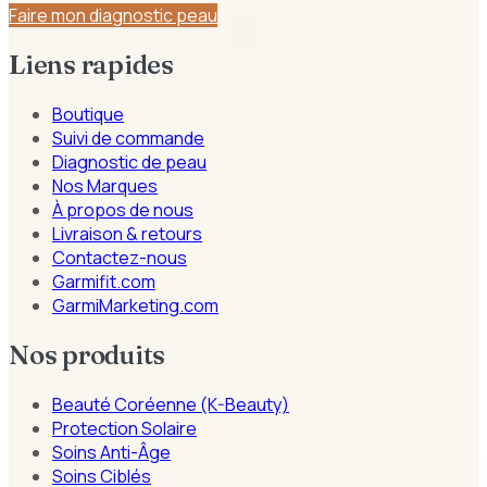
Faire mon diagnostic peau
Liens rapides
Boutique
Suivi de commande
Diagnostic de peau
Nos Marques
À propos de nous
Livraison & retours
Contactez-nous
Garmifit.com
GarmiMarketing.com
Nos produits
Beauté Coréenne (K-Beauty)
Protection Solaire
Soins Anti-Âge
Soins Ciblés