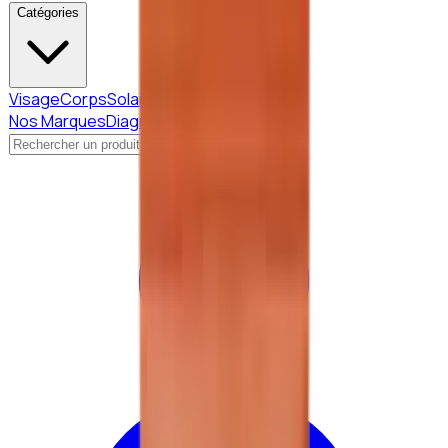
Catégories
Visage
Corps
Solaire
Beauté Coréenne
Nos Marques
Diagnostic peau