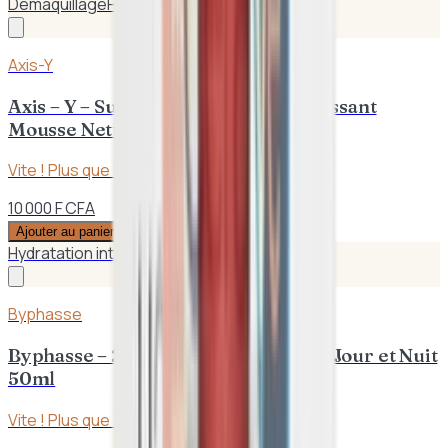
Démaquillage
Hydratation
Axis-Y
Axis – Y – Sunday Morning Rafraîchissant
Mousse Nettoyante 120ml
Vite ! Plus que
2
en stock
10 000 F CFA
Ajouter au panier
Hydratation intense
Protection UVA/UVB
Byphasse
Byphasse – 24H Hydra Infini Crème Jour et Nuit
50ml
Vite ! Plus que
1
en stock