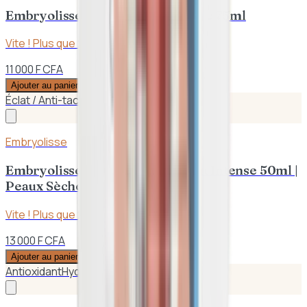
Embryolisse – Lait – Crème Fluide 75ml
Vite ! Plus que
2
en stock
11 000 F CFA
Ajouter au panier
Éclat / Anti-taches
Hydratant
Embryolisse
Embryolisse – Masque Hydratant Intense 50ml |
Peaux Sèches
Vite ! Plus que
2
en stock
13 000 F CFA
Ajouter au panier
Antioxidant
Hydratation