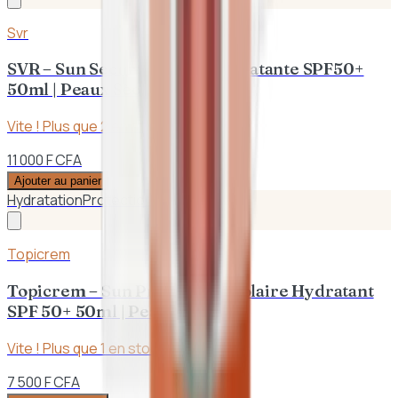
Svr
SVR – Sun Secure Crème Hydratante SPF50+
50ml | Peaux Sèches
Vite ! Plus que
2
en stock
11 000 F CFA
Ajouter au panier
Hydratation
Protection UVA/UVB
Topicrem
Topicrem – Sun Protect Lait Solaire Hydratant
SPF 50+ 50ml | Peaux Sèches
Vite ! Plus que
1
en stock
7 500 F CFA