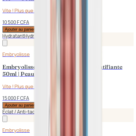
Vite ! Plus que
3
en stock
10 500 F CFA
Ajouter au panier
Hydratant
Hydratation
Embryolisse
Embryolisse – Crème Hydratante Matifiante
50ml | Peaux Sèches
Vite ! Plus que
2
en stock
15 000 F CFA
Ajouter au panier
Éclat / Anti-taches
Hydratant
Embryolisse