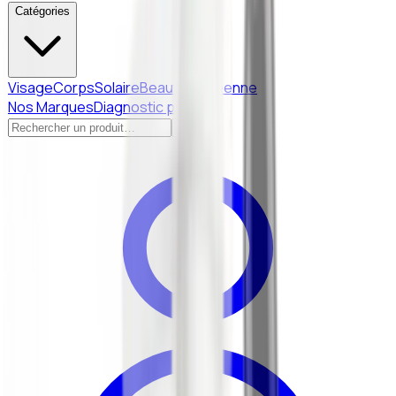
Catégories
Visage
Corps
Solaire
Beauté Coréenne
Nos Marques
Diagnostic peau