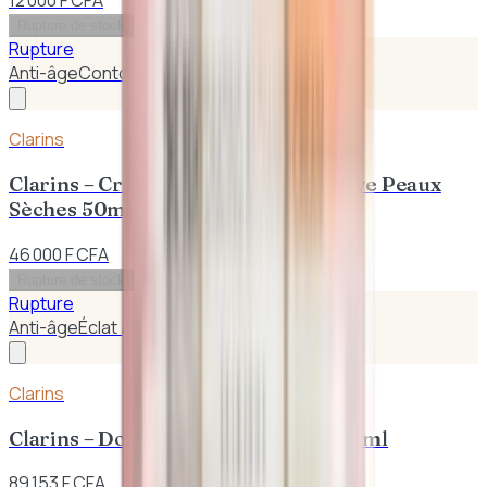
12 000 F CFA
Rupture de stock
Rupture
Anti-âge
Contour des Yeux
Clarins
Clarins – Crème de Nuit Multi – Active Peaux
Sèches 50ml
46 000 F CFA
Rupture de stock
Rupture
Anti-âge
Éclat / Anti-taches
Clarins
Clarins – Double Sérum Anti-Âge 75 ml
89 153 F CFA