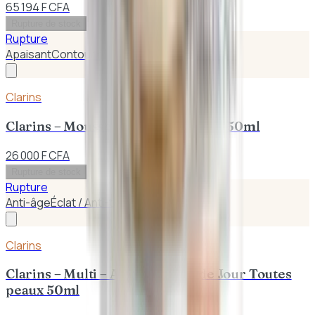
65 194 F CFA
Rupture de stock
Rupture
Apaisant
Contour des Yeux
Clarins
Clarins – Mousse Nettoyante Éclat 150ml
26 000 F CFA
Rupture de stock
Rupture
Anti-âge
Éclat / Anti-taches
Clarins
Clarins – Multi – Active Crème de Jour Toutes
peaux 50ml