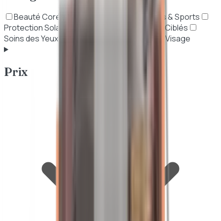
Beauté Coréenne (K-Beauty)
Nutritions & Sports
Protection Solaire
Soins Anti-Âge
Soins Ciblés
Soins des Yeux
Soins du Corps
Soins du Visage
Prix