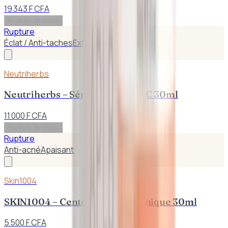
19 343 F CFA
Rupture de stock
Rupture
Éclat / Anti-taches
Exfoliant
Neutriherbs
Neutriherbs – Sérum Vitamine C 30ml
11 000 F CFA
Rupture de stock
Rupture
Anti-acné
Apaisant
Skin1004
SKIN1004 – Centella Toning Tonique 30ml
5 500 F CFA