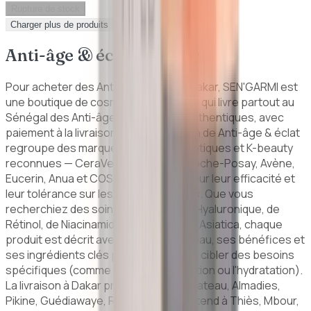
Rupture de stock
Charger plus de produits
Anti-âge & éclat
à Dakar
Pour acheter des Anti-âge & éclat à Dakar, SEN'GARMI est
une boutique de cosmétiques en ligne qui livre partout au
Sénégal des Anti-âge & éclat 100 % authentiques, avec
paiement à la livraison. Notre sélection de Anti-âge & éclat
regroupe des marques dermo-cosmétiques et K-beauty
reconnues — CeraVe, Bioderma, La Roche-Posay, Avène,
Eucerin, Anua et COSRX — choisies pour leur efficacité et
leur tolérance sur les peaux africaines. Que vous
recherchiez des soins à base d'Acide Hyaluronique, de
Rétinol, de Niacinamide ou de Centella Asiatica, chaque
produit est décrit avec son type de peau, ses bénéfices et
ses ingrédients clés pour vous aider à cibler des besoins
spécifiques (comme l'hyperpigmentation ou l'hydratation).
La livraison à Dakar prend 24 à 48 h (Plateau, Almadies,
Pikine, Guédiawaye, Rufisque…) et s'étend à Thiès, Mbour,