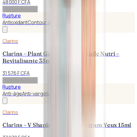
48 000 F CFA
Rupture de stock
Rupture
Antioxidant
Contour des Yeux
Clarins
Clarins – Plant Gold Émulsion Huile Nutri –
Revitalisante 35ml
31 576 F CFA
Rupture de stock
Rupture
Anti-âge
Anti-vergetures
Clarins
Clarins – V Shaping Facial Lift Sérum Yeux 15ml