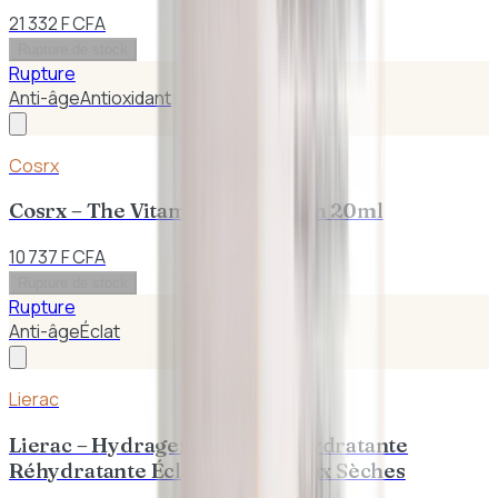
21 332 F CFA
Rupture de stock
Rupture
Anti-âge
Antioxidant
Cosrx
Cosrx – The Vitamin C 23 Sérum 20ml
10 737 F CFA
Rupture de stock
Rupture
Anti-âge
Éclat
Lierac
Lierac – Hydragenist Crème Hydratante
Réhydratante Éclat 50ml | Peaux Sèches