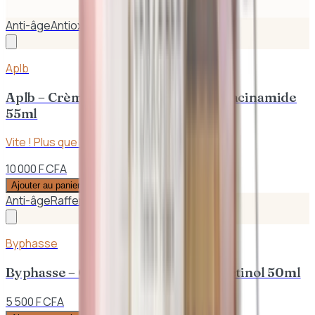
Anti-âge
Antioxidant
Aplb
Aplb – Crème Visage Antioxydant Niacinamide
55ml
Vite ! Plus que
3
en stock
10 000 F CFA
Ajouter au panier
Anti-âge
Raffermissant
Byphasse
Byphasse – Crème Anti – Rides au Rétinol 50ml
5 500 F CFA