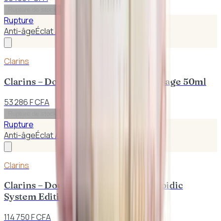
Rupture de stock
Rupture
Anti-âge
Éclat / Anti-taches
Clarins
Clarins – Double Sérum Anti-Âge Visage 50ml
53 286 F CFA
Rupture de stock
Rupture
Anti-âge
Éclat / Anti-taches
Clarins
Clarins – Double Sérum Hydric & Lipidic
System Edition Deluxe 75 ml
114 750 F CFA