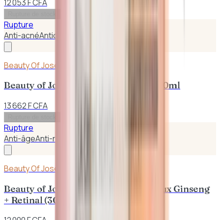
12 053 F CFA
Rupture de stock
Rupture
Anti-acné
Antioxidant
Beauty Of Joseon
Beauty of Joseon – Dynasty Crème 50ml
13 662 F CFA
Rupture de stock
Rupture
Anti-âge
Anti-rides
Beauty Of Joseon
Beauty of Joseon – Revive Sérum Yeux Ginseng
+ Retinal (30 ml)