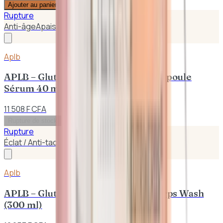
Ajouter au panier
Rupture
Anti-âge
Apaisant
Aplb
APLB – Glutathione Niacinamide Ampoule
Sérum 40 ml
11 508 F CFA
Rupture de stock
Rupture
Éclat / Anti-taches
Exfoliant
Aplb
APLB – Glutathione Niacinamide Corps Wash
(300 ml)