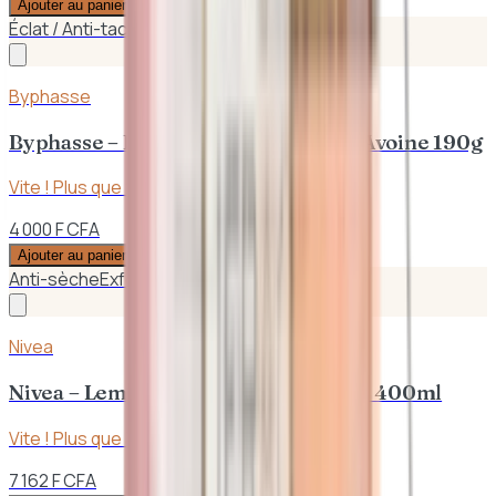
Ajouter au panier
Éclat / Anti-taches
Exfoliant
Byphasse
Byphasse – Lait Unifiant à l'Extrait d'Avoine 190g
Vite ! Plus que
2
en stock
4 000 F CFA
Ajouter au panier
Anti-sèche
Exfoliant
Nivea
Nivea – Lemongrass Lait Corps 5 en 1 400ml
Vite ! Plus que
3
en stock
7 162 F CFA