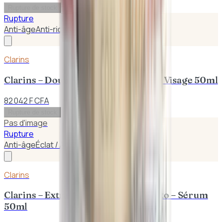
Rupture de stock
Rupture
Anti-âge
Anti-rides
Clarins
Clarins – Double Sérum Traitement Visage 50ml
82 042 F CFA
Rupture de stock
Pas d'image
Rupture
Anti-âge
Éclat / Anti-taches
Clarins
Clarins – Extra – Raffermissant Phyto – Sérum
50ml