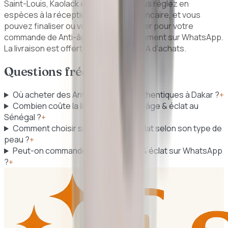
Saint-Louis, Kaolack et Ziguinchor. Vous réglez en
espèces à la réception, sans carte bancaire, et vous
pouvez finaliser ou vous faire conseiller pour votre
commande de Anti-âge & éclat directement sur WhatsApp.
La livraison est offerte dès 25 000 FCFA d'achats.
Questions fréquentes
Où acheter des Anti-âge & éclat authentiques à Dakar ?
+
Combien coûte la livraison des Anti-âge & éclat au
Sénégal ?
+
Comment choisir ses Anti-âge & éclat selon son type de
peau ?
+
Peut-on commander des Anti-âge & éclat sur WhatsApp
?
+