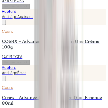
37 972 F CFA
Rupture de stock
Rupture
Anti-âge
Apaisant
Cosrx
COSRX – Advanced Snail 92 All In One Crème
100g
14 013 F CFA
Rupture de stock
Rupture
Anti-âge
Éclat
Cosrx
Cosrx – Advanced Snail Radiance Dual Essence
80ml