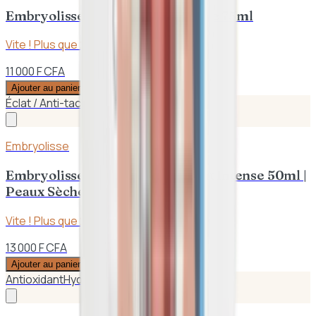
Embryolisse – Lait – Crème Fluide 75ml
Vite ! Plus que
2
en stock
11 000 F CFA
Ajouter au panier
Éclat / Anti-taches
Hydratant
Embryolisse
Embryolisse – Masque Hydratant Intense 50ml |
Peaux Sèches
Vite ! Plus que
2
en stock
13 000 F CFA
Ajouter au panier
Antioxidant
Hydratation