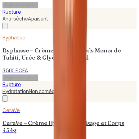
Rupture de stock
Rupture
Anti-sèche
Apaisant
Byphasse
Byphasse – Crème Confort Pieds Monoï de
Tahiti, Urée & Glycérine 150ml
3 500 F CFA
Rupture de stock
Rupture
Hydratation
Non comédogène
CeraVe
CeraVe – Crème Hydratante Visage et Corps
454g