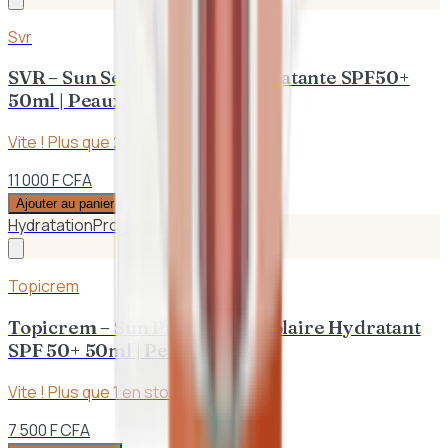
Svr
SVR – Sun Secure Crème Hydratante SPF50+
50ml | Peaux Sèches
Vite ! Plus que
2
en stock
11 000 F CFA
Ajouter au panier
Hydratation
Protection UVA/UVB
Topicrem
Topicrem – Sun Protect Lait Solaire Hydratant
SPF 50+ 50ml | Peaux Sèches
Vite ! Plus que
1
en stock
7 500 F CFA