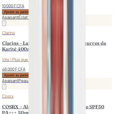
10 000 F CFA
Ajouter au panier
Apaisant
Éclat / Anti-taches
Clarins
Clarins – Lait Corps Hydratant aux Beurres de
Karité 400ml | Peaux Sèches
Vite ! Plus que
1
en stock
46 000 F CFA
Ajouter au panier
Apaisant
Peau sensible
Cosrx
COSRX – Aloe Apaisant Crème Solaire SPF50
PA+++ 50ml