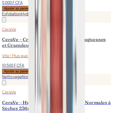
5 000 F CFA
Ajouter au panier
Exfoliation
Hydratation intense
CeraVe
CeraVe – Crème SA Lissante Peaux Rugueuses
et Granuleuses 177ml
Vite ! Plus que
3
en stock
10 500 F CFA
Ajouter au panier
Nettoyage
Non comédogène
CeraVe
CeraVe – Hydratant Nettoyant Peaux Normales à
Sèches 236mL