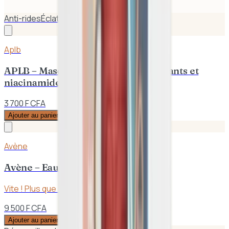
Anti-rides
Éclat
Aplb
APLB – Masque de soin aux antioxydants et
niacinamide 25ml
3 700 F CFA
Ajouter au panier
Avène
Avène – Eau Thermale Spray 150ml
Vite ! Plus que
3
en stock
9 500 F CFA
Ajouter au panier