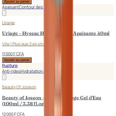
Ajouter au panier
Apaisant
Contour des Yeux
Uriage
Uriage – Hyseac Hydra Crème Apaisante 40ml
Vite ! Plus que
2
en stock
11 000 F CFA
Ajouter au panier
Rupture
Anti-rides
Hydratation intense
Beauty Of Joseon
Beauty of Joseon – Haricot Rouge Gel d'Eau
(100ml / 3.38 fl.oz)
12 000 F CFA