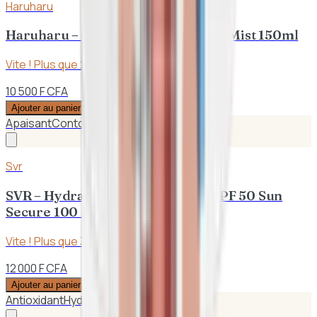
Haruharu
Haruharu – Wonder Black Bamboo Mist 150ml
Vite ! Plus que
2
en stock
10 500 F CFA
Ajouter au panier
Apaisant
Contour des Yeux
Svr
SVR – Hydratant Lait Protecteur SPF 50 Sun
Secure 100 Ml | Peaux Sèches
Vite ! Plus que
3
en stock
12 000 F CFA
Ajouter au panier
Antioxidant
Hydratation intense