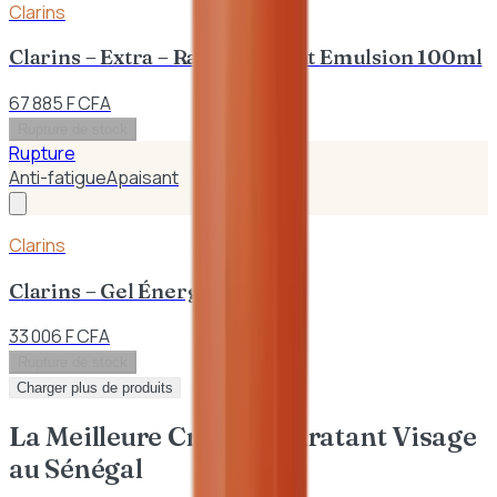
Clarins
Clarins – Extra – Raffermissant Emulsion 100ml
67 885 F CFA
Rupture de stock
Rupture
Anti-fatigue
Apaisant
Clarins
Clarins – Gel Énergisant 50ml
33 006 F CFA
Rupture de stock
Charger plus de produits
La Meilleure Crème Hydratant Visage
au Sénégal