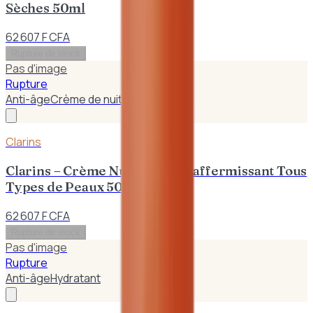
Sèches 50ml
62 607 F CFA
Rupture de stock
Pas d'image
Rupture
Anti-âge
Crème de nuit
Clarins
Clarins – Crème Nuit Extra – Raffermissant Tous
Types de Peaux 50ml
62 607 F CFA
Rupture de stock
Pas d'image
Rupture
Anti-âge
Hydratant