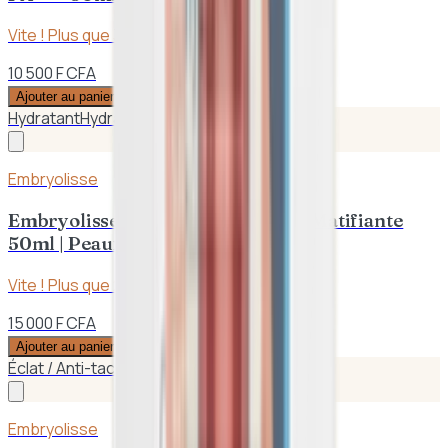
Vite ! Plus que
3
en stock
10 500 F CFA
Ajouter au panier
Hydratant
Hydratation
Embryolisse
Embryolisse – Crème Hydratante Matifiante
50ml | Peaux Sèches
Vite ! Plus que
2
en stock
15 000 F CFA
Ajouter au panier
Éclat / Anti-taches
Hydratant
Embryolisse