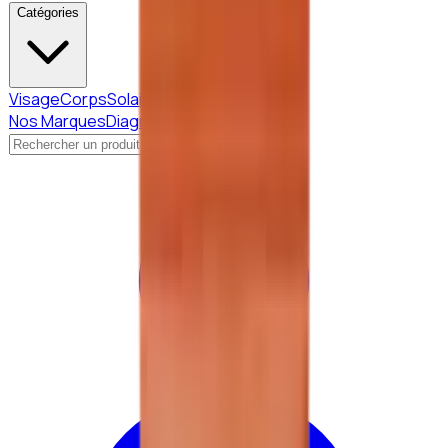
Catégories
Visage
Corps
Solaire
Beauté Coréenne
Nos Marques
Diagnostic peau