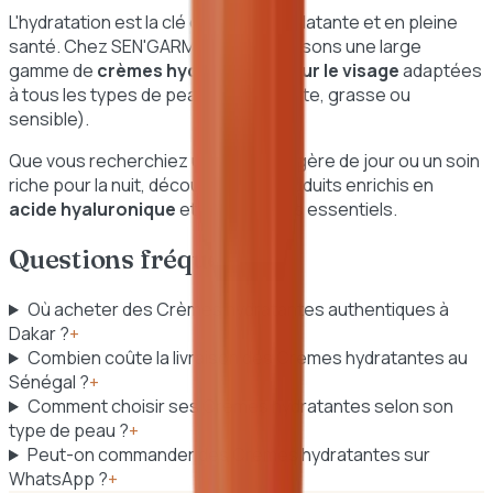
L'hydratation est la clé d'une peau éclatante et en pleine
santé. Chez SEN'GARMI, nous proposons une large
gamme de
crèmes hydratantes pour le visage
adaptées
à tous les types de peau (sèche, mixte, grasse ou
sensible).
Que vous recherchiez une crème légère de jour ou un soin
riche pour la nuit, découvrez nos produits enrichis en
acide hyaluronique
et autres actifs essentiels.
Questions fréquentes
Où acheter des Crèmes hydratantes authentiques à
Dakar ?
+
Combien coûte la livraison des Crèmes hydratantes au
Sénégal ?
+
Comment choisir ses Crèmes hydratantes selon son
type de peau ?
+
Peut-on commander des Crèmes hydratantes sur
WhatsApp ?
+