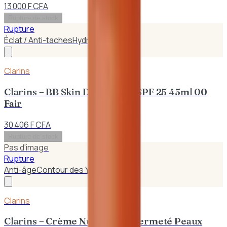
13 000 F CFA
Rupture de stock
Rupture
Éclat / Anti-taches
Hydratant
Clarins
Clarins – BB Skin Detox Fluid SPF 25 45ml 00
Fair
30 406 F CFA
Rupture de stock
Pas d'image
Rupture
Anti-âge
Contour des Yeux
Clarins
Clarins – Crème Nuit Extra – Fermeté Peaux