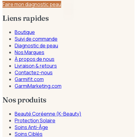
Faire mon diagnostic peau
Liens rapides
Boutique
Suivi de commande
Diagnostic de peau
Nos Marques
À propos de nous
Livraison & retours
Contactez-nous
Garmifit.com
GarmiMarketing.com
Nos produits
Beauté Coréenne (K-Beauty)
Protection Solaire
Soins Anti-Âge
Soins Ciblés