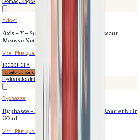
Démaquillage
Hydratation
Axis-Y
Axis – Y – Sunday Morning Rafraîchissant
Mousse Nettoyante 120ml
Vite ! Plus que
2
en stock
10 000 F CFA
Ajouter au panier
Hydratation intense
Protection UVA/UVB
Byphasse
Byphasse – 24H Hydra Infini Crème Jour et Nuit
50ml
Vite ! Plus que
1
en stock