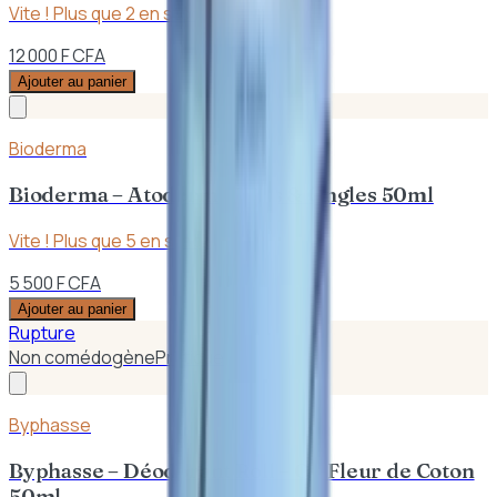
Vite ! Plus que
2
en stock
12 000 F CFA
Ajouter au panier
Bioderma
Bioderma – Atoderm Mains & Ongles 50ml
Vite ! Plus que
5
en stock
5 500 F CFA
Ajouter au panier
Rupture
Non comédogène
Pratique
Byphasse
Byphasse – Déodorant Roll – On Fleur de Coton
50ml