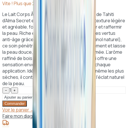
Vite ! Plus que
2
article
s
en stock
Le Lait Corps Ânesse Bois de Santal & Vanille de Tahiti
d’Alma Secret est une crème hydratante à la texture légère
et agréable, formulée pour nourrir, régénérer et raffermir
la peau. Riche en lait d’ânesse, réputé pour ses vertus
anti-âge grâce à sa teneur en vitamine A (rétinol naturel),
ce soin pénètre rapidement, hydrate intensément et laisse
la peau douce, souple et délicatement parfumée. L’arôme
raffiné de bois de santal et de vanille de Tahiti offre une
sensation enveloppante et réconfortante à chaque
application. Idéal pour tous types de peaux, même les plus
sèches, il contribue à restaurer l’élasticité et l’éclat naturel
de la peau.
1
−
+
Ajouter au panier
Commander
Voir le panier →
Faire mon diagnostic peau