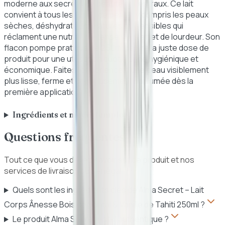
moderne aux secrets de beauté ancestraux. Ce lait
convient à tous les types de peaux, y compris les peaux
sèches, déshydratées, matures ou sensibles qui
réclament une nutrition intense sans effet de lourdeur. Son
flacon pompe pratique de 250ml délivre la juste dose de
produit pour une utilisation quotidienne hygiénique et
économique. Faites l'expérience d'une peau visiblement
plus lisse, ferme et délicieusement parfumée dès la
première application.
Ingrédients et mode d'emploi
Questions fréquentes
Tout ce que vous devez savoir sur ce produit et nos
services de livraison au Sénégal.
Quels sont les ingrédients clés de Alma Secret – Lait
Corps Ânesse Bois de Santal & Vanille de Tahiti 250ml ?
Le produit Alma Secret est-il authentique ?