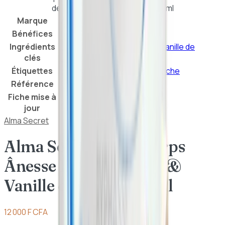
de Santal & Vanille de Tahiti 250ml
Marque
Alma Secret
Bénéfices
Hydratation
Ingrédients
Lait d'ânesse
Bois de santal
Vanille de
clés
Tahiti
Vitamine A
Étiquettes
Anti-âge
Hydratation
Peau sèche
Référence
8436568711300
Fiche mise à
21 juillet 2026
jour
Alma Secret
Alma Secret – Lait Corps
Ânesse Bois de Santal &
Vanille de Tahiti 250ml
12 000 F CFA