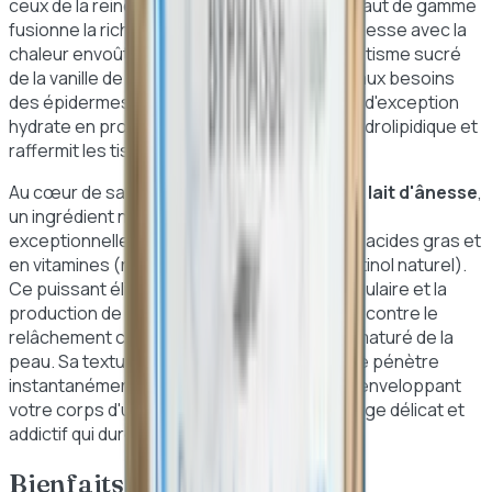
ceux de la reine Cléopâtre, ce lait corporel haut de gamme
fusionne la richesse nutritionnelle du lait d'ânesse avec la
chaleur envoûtante du bois de santal et l'exotisme sucré
de la vanille de Tahiti. Conçu pour répondre aux besoins
des épidermes en quête de confort, ce soin d'exception
hydrate en profondeur, restructure le film hydrolipidique et
raffermit les tissus cutanés.
Au cœur de sa formule naturelle se trouve le
lait d'ânesse
,
un ingrédient noble réputé pour sa richesse
exceptionnelle en nutriments essentiels, en acides gras et
en vitamines (notamment la vitamine A ou rétinol naturel).
Ce puissant élixir stimule la régénération cellulaire et la
production de collagène, aidant ainsi à lutter contre le
relâchement cutané et le vieillissement prématuré de la
peau. Sa texture fluide, légère et non grasse pénètre
instantanément sans laisser de film collant, enveloppant
votre corps d'une douceur infinie et d'un sillage délicat et
addictif qui dure toute la journée.
Bienfaits et Avantages