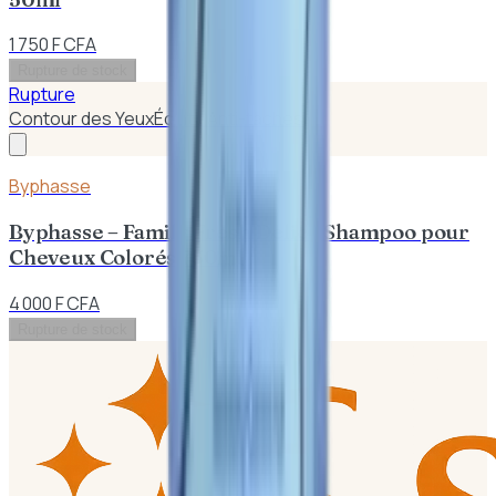
1 750 F CFA
Rupture de stock
Rupture
Contour des Yeux
Éclat / Anti-taches
Byphasse
Byphasse – Family Fresh Delice Shampoo pour
Cheveux Colorés 750ml
4 000 F CFA
Rupture de stock