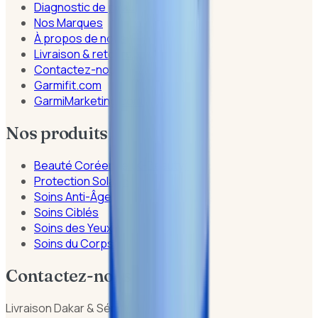
Diagnostic de peau
Nos Marques
À propos de nous
Livraison & retours
Contactez-nous
Garmifit.com
GarmiMarketing.com
Nos produits
Beauté Coréenne (K-Beauty)
Protection Solaire
Soins Anti-Âge
Soins Ciblés
Soins des Yeux
Soins du Corps
Contactez-nous
Livraison Dakar & Sénégal