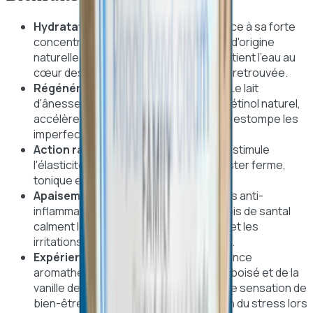
Hydratation intense et durable :
Grâce à sa forte
concentration en agents nourrissants d'origine
naturelle, ce lait désaltère la peau et retient l'eau au
cœur des cellules pour une souplesse retrouvée.
Régénération cellulaire puissante :
Le lait
d'ânesse, riche en antioxydants et en rétinol naturel,
accélère le renouvellement de la peau, estompe les
imperfections et lisse le grain de peau.
Action raffermissante et anti-âge :
Il stimule
l'élasticité cutanée, aidant la peau à rester ferme,
tonique et visiblement plus jeune.
Apaisement immédiat :
Les propriétés anti-
inflammatoires et adoucissantes du bois de santal
calment les tiraillements, les rougeurs et les
irritations des peaux les plus sensibles.
Expérience sensorielle unique :
L'alliance
aromathérapeutique du bois de santal boisé et de la
vanille de Tahiti gourmande procure une sensation de
bien-être, de relaxation et de réduction du stress lors