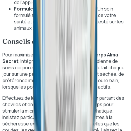
de l'application.
Formule clean et éco-responsable :
Un soin
formulé sans parabènes, respectueux de votre
santé et de la biodiversité, garanti non testé sur les
animaux (cruelty-free).
Conseils d'utilisation
Pour maximiser les bienfaits de votre
Lait Corps Alma
Secret
, intégrez-le dans votre routine quotidienne de
soins corporels. Appliquez généreusement le lait chaque
jour sur une peau préalablement nettoyée et séchée, de
préférence immédiatement après la douche ou le bain,
lorsque les pores sont encore réceptifs aux actifs.
Effectuez de légers massages circulaires en partant des
chevilles et en remontant vers le haut du corps pour
stimuler la microcirculation sanguine et lymphatique.
Insistez particulièrement sur les zones sujettes à la
sécheresse extrême ou au relâchement, telles que les
coudes, les genoux, les talons et le décolleté. Laissez la