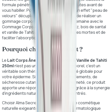
formule pénétrer pendant une à deux minutes avant de
vous habiller. Pour un résultat optimal et un effet "peau de
velours" décuplé, nous vous conseillons de réaliser un
gommage corporel une à deux fois par semaine avec le
Gommage Corps Alma Secret au lait de riz, bois de santal
et vanille de Tahiti
afin d'éliminer les cellules mortes et de
faciliter l'absorption du lait.
Pourquoi choisir ce produit ?
Le
Lait Corps Ânesse Bois de Santal & Vanille de Tahiti
250ml
n'est pas un simple hydratant corporel, c'est un
véritable soin thérapeutique et de beauté globale pour
votre épiderme. Si vous souffrez de tiraillements, de
sécheresse cutanée ou de perte de fermeté, ce produit
apporte une réponse ciblée et efficace grâce à la synergie
d'ingrédients naturels hautement concentrés.
Choisir Alma Secret, c'est opter pour une cosmétique
naturelle exigeante qui allie la science dermatologique