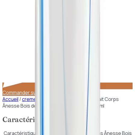
Commander sur WhatsApp
Accueil
/
cremes et lotions
/
Alma Secret – Lait Corps
Ânesse Bois de Santal & Vanille de Tahiti 250ml
Caractéristiques
Caractéristiques de
Alma Secret – Lait Corps Ânesse Bois