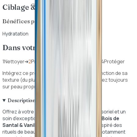
Ciblage & Bénéfices
Bénéfices principaux
Hydratation
Dans votre routine beauté
1
Nettoyer
➔
2
Préparer
➔
3
Traiter / Hydrater
➔
4
Protéger
Intégrez ce produit dans votre routine en fonction de sa
texture (du plus léger au plus épais). Appliquez toujours
sur peau propre.
Description détaillée
Offrez à votre peau un véritable voyage sensoriel et un
soin d’exception avec le
Lait Corps Ânesse Bois de
Santal & Vanille de Tahiti d’Alma Secret
. Inspiré des
rituels de beauté légendaires de l'Antiquité, notamment