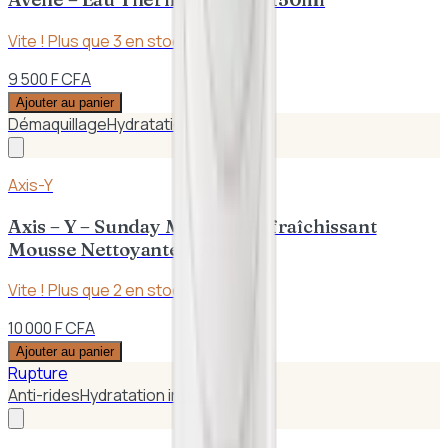
Vite ! Plus que
3
en stock
9 500 F CFA
Ajouter au panier
Démaquillage
Hydratation
Axis-Y
Axis – Y – Sunday Morning Rafraîchissant
Mousse Nettoyante 120ml
Vite ! Plus que
2
en stock
10 000 F CFA
Ajouter au panier
Rupture
Anti-rides
Hydratation intense