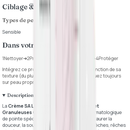
Ciblage & Bénéfices
Types de peau ciblés
Sensible
Dans votre routine beauté
1
Nettoyer
➔
2
Préparer
➔
3
Traiter / Hydrater
➔
4
Protéger
Intégrez ce produit dans votre routine en fonction de sa
texture (du plus léger au plus épais). Appliquez toujours
sur peau propre.
Description détaillée
La
Crème SA Lissante Peaux Rugueuses et
Granuleuses CeraVe 177ml
est un soin dermatologique
de pointe spécifiquement élaboré pour restaurer la
douceur, la souplesse et l'éclat des peaux sèches, rêches