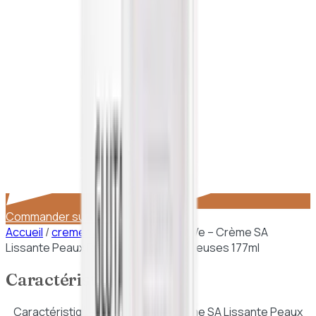
Commander sur WhatsApp
Accueil
/
cremes hydratantes
/
CeraVe – Crème SA
Lissante Peaux Rugueuses et Granuleuses 177ml
Caractéristiques
Caractéristiques de
CeraVe – Crème SA Lissante Peaux