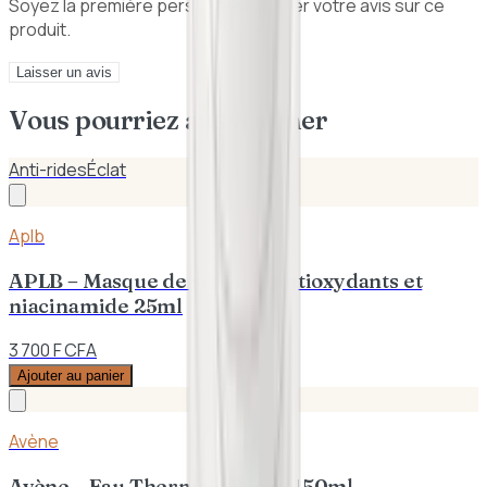
Soyez la première personne à donner votre avis sur ce
produit.
Laisser un avis
Vous pourriez aussi aimer
Anti-rides
Éclat
Aplb
APLB – Masque de soin aux antioxydants et
niacinamide 25ml
3 700 F CFA
Ajouter au panier
Avène
Avène – Eau Thermale Spray 150ml