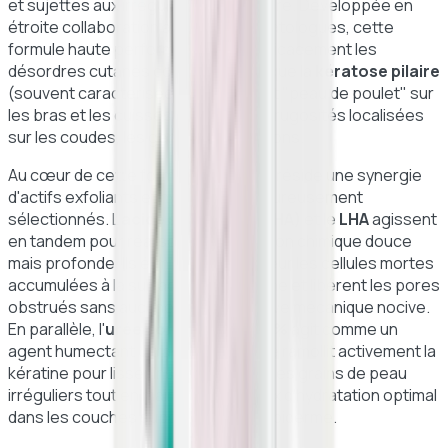
et sujettes aux irrégularités de texture. Développée en
étroite collaboration avec des dermatologues, cette
formule haute performance cible efficacement les
désordres cutanés complexes tels que la
kératose pilaire
(souvent caractérisée par un aspect "peau de poulet" sur
les bras et les cuisses) ainsi que les rugosités localisées
sur les coudes, les genoux ou les talons.
Au cœur de cette formule innovante réside une synergie
d'actifs exfoliants et hydratants rigoureusement
sélectionnés. L'
acide salicylique (BHA)
et le
LHA
agissent
en tandem pour réaliser une exfoliation chimique douce
mais profonde. Ils éliminent en douceur les cellules mortes
accumulées à la surface de l'épiderme et libèrent les pores
obstrués sans aucune action abrasive mécanique nocive.
En parallèle, l'
urée concentrée à 10%
agit comme un
agent humectant ultra-puissant : elle ramollit activement la
kératine pour lisser instantanément les grains de peau
irréguliers tout en maintenant un taux d'hydratation optimal
dans les couches supérieures de l'épiderme.