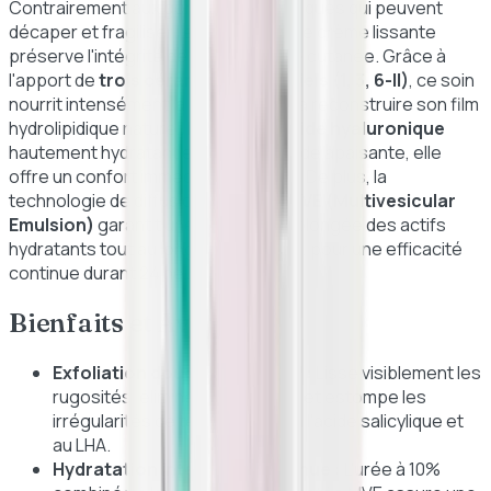
Contrairement aux gommages classiques qui peuvent
décaper et fragiliser l'épiderme, cette crème lissante
préserve l'intégrité de votre barrière cutanée. Grâce à
l'apport de
trois céramides essentiels (1, 3, 6-II)
, ce soin
nourrit intensément la peau et l'aide à reconstruire son film
hydrolipidique naturel. Enrichie en
acide hyaluronique
hautement hydratant et en niacinamide apaisante, elle
offre un confort immédiat et durable. De plus, la
technologie de diffusion brevetée
MVE (Multivesicular
Emulsion)
garantit une libération prolongée des actifs
hydratants tout au long de la journée, pour une efficacité
continue durant 24 heures.
Bienfaits et Avantages
Exfoliation douce et efficace :
Lisse visiblement les
rugosités, élimine les squames et estompe les
irrégularités de texture grâce à l'acide salicylique et
au LHA.
Hydratation intense et continue :
L'urée à 10%