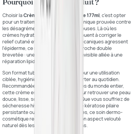
Pourquoi choisir ce produit ?
Choisir la
Crème SA Lissante CeraVe 177ml
, c'est opter
pour un traitement d'une efficacité clinique prouvée contre
les désagréments des peaux granuleuses. Là où les
crèmes hydratantes classiques échouent à corriger le
relief cutané et où les gommages mécaniques agressent
l'épiderme, ce soin propose une approche double
brevetée : une exfoliation chimique invisible alliée à une
réparation lipidique intense.
Son format tube de 177ml est idéal pour une utilisation
ciblée, hygiénique et facile à transporter au quotidien.
Recommandée par les dermatologues du monde entier,
cette crème est la solution ultime pour retrouver une peau
douce, lisse, souple et confortable. Que vous souffriez de
sécheresse hivernale passagère, de kératose pilaire
persistante ou de rugosités localisées, ce soin dermo-
cosmétique redonne à votre peau son aspect velouté
naturel dès les premières applications.