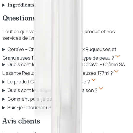
Ingrédients et mode d'emploi
Questions fréquentes
Tout ce que vous devez savoir sur ce produit et nos
services de livraison au Sénégal.
CeraVe – Crème SA Lissante Peaux Rugueuses et
Granuleuses 177ml convient-il à quel type de peau ?
Quels sont les ingrédients clés de CeraVe – Crème SA
Lissante Peaux Rugueuses et Granuleuses 177ml ?
Le produit CeraVe est-il authentique ?
Quels sont les délais et frais de livraison ?
Comment puis-je payer ?
Puis-je retourner un produit ?
Avis clients