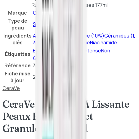
Rugueuses et Granuleuses 177ml
Marque
CeraVe
Type de
Sensible
peau
Ingrédients
Acide salicylique
LHA
Urée (10%)
Céramides (1,
clés
3, 6-II)
Acide hyaluronique
Niacinamide
Exfoliation
Hydratation intense
Non
Étiquettes
comédogène
Référence
3337875684095
Fiche mise
21 juillet 2026
à jour
CeraVe
CeraVe – Crème SA Lissante
Peaux Rugueuses et
Granuleuses 177ml