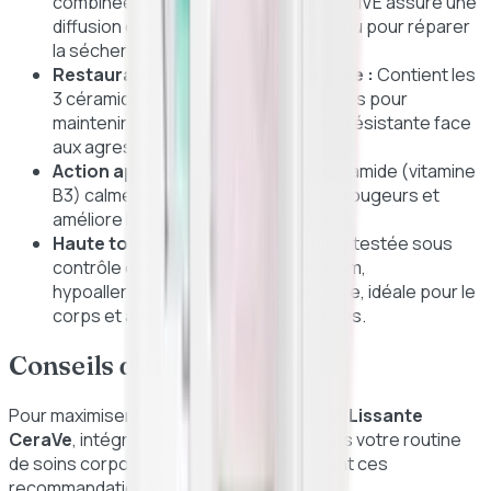
combinée à la technologie brevetée MVE assure une
diffusion d'actifs hydratants en continu pour réparer
la sécheresse cutanée sévère.
Restauration de la barrière cutanée :
Contient les
3 céramides essentiels indispensables pour
maintenir la peau saine, protégée et résistante face
aux agressions extérieures.
Action apaisante globale :
La niacinamide (vitamine
B3) calme les irritations, atténue les rougeurs et
améliore l'élasticité cutanée globale.
Haute tolérance cutanée :
Formule testée sous
contrôle dermatologique, sans parfum,
hypoallergénique et non comédogène, idéale pour le
corps et adaptée aux peaux sensibles.
Conseils d'utilisation
Pour maximiser l'efficacité de la
Crème SA Lissante
CeraVe
, intégrez-la quotidiennement dans votre routine
de soins corporels et/ou faciaux en suivant ces
recommandations :