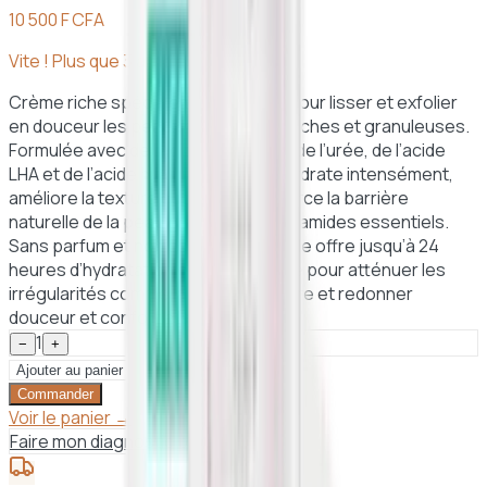
10 500 F CFA
Vite ! Plus que
3
article
s
en stock
Crème riche spécialement conçue pour lisser et exfolier
en douceur les peaux rugueuses, sèches et granuleuses.
Formulée avec de l’acide salicylique, de l’urée, de l’acide
LHA et de l’acide hyaluronique, elle hydrate intensément,
améliore la texture cutanée et renforce la barrière
naturelle de la peau grâce à trois céramides essentiels.
Sans parfum et non comédogène, elle offre jusqu’à 24
heures d’hydratation continue. Idéale pour atténuer les
irrégularités comme la kératose pilaire et redonner
douceur et confort à la peau.
1
−
+
Ajouter au panier
Commander
Voir le panier →
Faire mon diagnostic peau