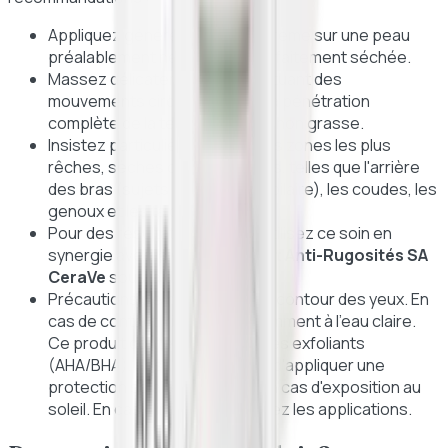
Appliquez généreusement la crème sur une peau
préalablement nettoyée et parfaitement séchée.
Massez délicatement en effectuant des
mouvements circulaires jusqu'à pénétration
complète de la texture riche et non grasse.
Insistez particulièrement sur les zones les plus
rêches, sèches ou granuleuses, telles que l'arrière
des bras (sujets à la kératose pilaire), les coudes, les
genoux et les talons.
Pour des résultats optimaux, utilisez ce soin en
synergie avec le
Gel Nettoyant Anti-Rugosités SA
CeraVe
sous la douche.
Précautions d'emploi :
Évitez le contour des yeux. En
cas de contact, rincez abondamment à l'eau claire.
Ce produit contenant des acides exfoliants
(AHA/BHA), il est recommandé d'appliquer une
protection solaire la journée en cas d'exposition au
soleil. En cas d'irritation, espacez les applications.