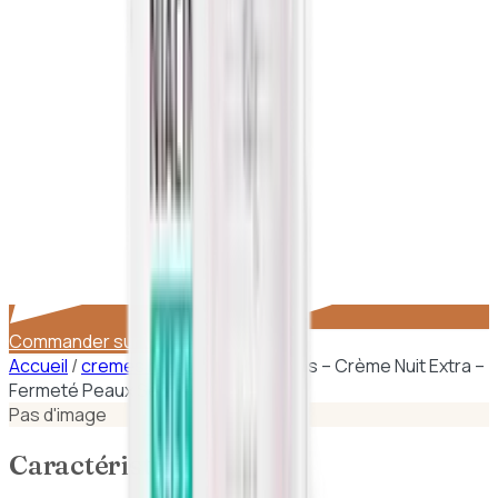
Commander sur WhatsApp
Accueil
/
cremes hydratantes
/
Clarins – Crème Nuit Extra –
Fermeté Peaux Sèches 50ml
Pas d'image
Caractéristiques