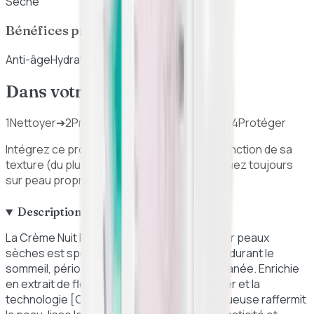
Sèche
Bénéfices principaux
Anti-âge
Hydratation
Dans votre routine beauté
1
Nettoyer
➔
2
Préparer
➔
3
Traiter / Hydrater
➔
4
Protéger
Intégrez ce produit dans votre routine en fonction de sa
texture (du plus léger au plus épais). Appliquez toujours
sur peau propre.
Description détaillée
La Crème Nuit Extra-Fermeté de Clarins pour peaux
sèches est spécialement conçue pour agir durant le
sommeil, période clé de la régénération cutanée. Enrichie
en extrait de fleur de kangourou, shea butter et la
technologie [COLLAGEN]³, cette crème luxueuse raffermit