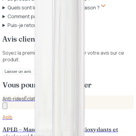
Quels sont les délais et frais de livraison ?
Comment puis-je payer ?
Puis-je retourner un produit ?
Avis clients
Soyez la première personne à donner votre avis sur ce
produit.
Laisser un avis
Vous pourriez aussi aimer
Anti-rides
Éclat
Aplb
APLB – Masque de soin aux antioxydants et