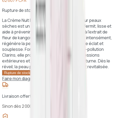
62 607 F CFA
Rupture de stock
La Crème Nuit Extra-Fermeté de Clarins pour peaux
sèches est un soin anti-âge luxueux qui raffermit, lisse et
aide à prévenir l’apparition des rides grâce à l’extrait de
fleur de kangourou. Sa texture riche nourrit intensément,
régénère la peau durant la nuit et lui redonne éclat et
souplesse. Formulée avec le complexe anti-pollution
Clarins, elle protège la peau contre les agressions
extérieures et favorise la régénération nocturne. Dès le
réveil, la peau paraît plus ferme, rebondie et revitalisée.
Voir le panier →
Rupture de stock
Faire mon diagnostic peau
Livraison offerte dès 25 000 F CFA à Dakar
Sinon dès 2 000 F CFA · 24h à 48h au Sénégal