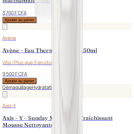
niacinamide 25ml
3 700 F CFA
Ajouter au panier
Avène
Avène – Eau Thermale Spray 150ml
Vite ! Plus que
3
en stock
9 500 F CFA
Ajouter au panier
Démaquillage
Hydratation
Axis-Y
Axis – Y – Sunday Morning Rafraîchissant
Mousse Nettoyante 120ml