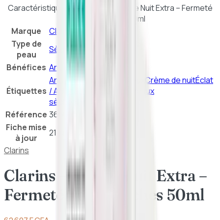
Caractéristiques de
Clarins – Crème Nuit Extra – Fermeté
Peaux Sèches 50ml
Marque
Clarins
Type de
Sèche
peau
Bénéfices
Anti-âge
Hydratation
Anti-âge
Contour des Yeux
Crème de nuit
Éclat
Étiquettes
/ Anti-taches
Hydratant
Peaux
sèches
Protection Solaire
Référence
3666057272745
Fiche mise
21 juillet 2026
à jour
Clarins
Clarins – Crème Nuit Extra –
Fermeté Peaux Sèches 50ml