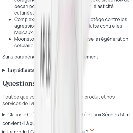
pécan pour renforcer la fermeté et l’élasticité
cutanée.
Complexe anti-pollution Clarins : protège contre les
agressions environnementales et lutte contre les
radicaux libres.
Moonstone Hydrated Silica : favorise la régénération
cellulaire nocturne.
Sans parabène. Testé dermatologiquement.
Ingrédients et mode d'emploi
Questions fréquentes
Tout ce que vous devez savoir sur ce produit et nos
services de livraison au Sénégal.
Clarins – Crème Nuit Extra – Fermeté Peaux Sèches 50ml
convient-il à quel type de peau ?
Le produit Clarins est-il authentique ?