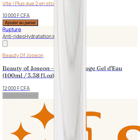
Vite ! Plus que
2
en stock
10 000 F CFA
Ajouter au panier
Rupture
Anti-rides
Hydratation intense
Beauty Of Joseon
Beauty of Joseon – Haricot Rouge Gel d'Eau
(100ml / 3.38 fl.oz)
12 000 F CFA
Rupture de stock