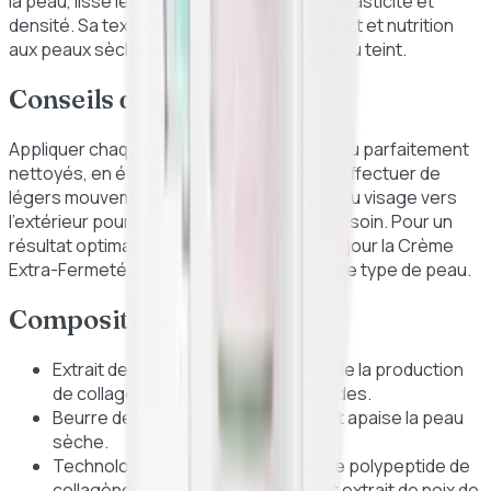
la peau, lisse les rides et aide à retrouver élasticité et
densité. Sa texture onctueuse offre confort et nutrition
aux peaux sèches, tout en ravivant l'éclat du teint.
Conseils d'utilisation
Appliquer chaque soir sur le visage et le cou parfaitement
nettoyés, en évitant le contour des yeux. Effectuer de
légers mouvements de lissage du centre du visage vers
l'extérieur pour favoriser la pénétration du soin. Pour un
résultat optimal, utiliser en complément le jour la Crème
Extra-Fermeté Jour Clarins adaptée à votre type de peau.
Composition
Extrait de fleur de kangourou : stimule la production
de collagène, raffermit et lisse les rides.
Beurre de karité : nourrit, protège et apaise la peau
sèche.
Technologie [COLLAGEN]³ : associe polypeptide de
collagène, extrait de mitracarpus et extrait de noix de