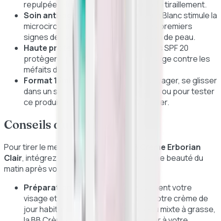
repulpée, éliminant toute sensation de tiraillement.
Soin anti-âge et lissant :
Le Ginseng Blanc stimule la
microcirculation et aide à prévenir les premiers
signes de l'âge tout en affinant le grain de peau.
Haute protection solaire :
Les filtres SPF 20
protègent quotidiennement votre visage contre les
méfaits des rayons UVA/UVB.
Format 15ml pratique :
Idéal pour voyager, se glisser
dans un sac à main pour une retouche ou pour tester
ce produit légendaire avant de l'adopter.
Conseils d'utilisation
Pour tirer le meilleur parti de votre
BB Crème Erborian
Clair
, intégrez-la simplement à votre routine beauté du
matin après vos soins habituels :
Préparation :
Nettoyez soigneusement votre
visage et appliquez votre sérum ou votre crème de
jour habituelle. Si vous avez une peau mixte à grasse,
la BB Crème peut même se substituer à votre