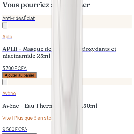
Vous pourriez aussi aimer
Anti-rides
Éclat
Aplb
APLB – Masque de soin aux antioxydants et
niacinamide 25ml
3 700 F CFA
Ajouter au panier
Avène
Avène – Eau Thermale Spray 150ml
Vite ! Plus que
3
en stock
9 500 F CFA