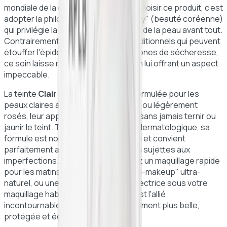
mondiale de la cosmétique hybride. Choisir ce produit, c’est
adopter la philosophie de la "K-Beauty" (beauté coréenne)
qui privilégie la santé et l'éclat naturel de la peau avant tout.
Contrairement aux fonds de teint traditionnels qui peuvent
étouffer l'épiderme ou marquer les zones de sécheresse,
ce soin laisse respirer la peau tout en lui offrant un aspect
impeccable.
La teinte
Clair
est spécifiquement formulée pour les
peaux claires aux sous-tons neutres ou légèrement
rosés, leur apportant de la fraîcheur sans jamais ternir ou
jaunir le teint. Testée sous contrôle dermatologique, sa
formule est non comédogène, vegan et convient
parfaitement aux peaux sensibles ou sujettes aux
imperfections. Que vous recherchiez un maquillage rapide
pour les matins pressés, un effet "no-makeup" ultra-
naturel, ou une excellente base protectrice sous votre
maquillage habituel, ce format 15ml est l'allié
incontournable pour une peau visiblement plus belle,
protégée et éclatante de santé.