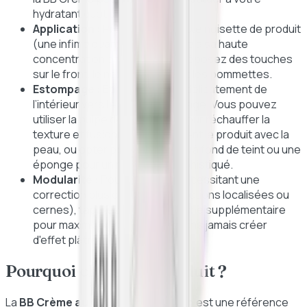
hydratant quotidien.
Application :
Prélevez une petite noisette de produit
(une infime quantité suffit grâce à sa haute
concentration en pigments). Déposez des touches
sur le front, le nez, le menton et les pommettes.
Estompage :
Étirez la matière délicatement de
l’intérieur vers l’extérieur du visage. Vous pouvez
utiliser la pulpe de vos doigts pour réchauffer la
texture et fusionner parfaitement le produit avec la
peau, ou opter pour un pinceau à fond de teint ou une
éponge pour un rendu plus sophistiqué.
Modularité :
Pour les zones nécessitant une
correction plus ciblée (imperfections localisées ou
cernes), tapotez une fine couche supplémentaire
pour maximiser la couvrance sans jamais créer
d'effet plâtre.
Pourquoi choisir ce produit ?
La
BB Crème au Ginseng d’Erborian
est une référence