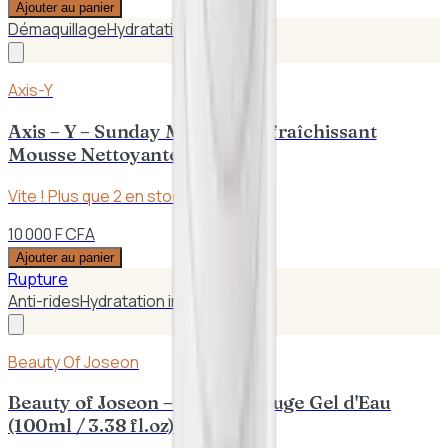
Ajouter au panier
Démaquillage
Hydratation
Axis-Y
Axis – Y – Sunday Morning Rafraîchissant
Mousse Nettoyante 120ml
Vite ! Plus que
2
en stock
10 000 F CFA
Ajouter au panier
Rupture
Anti-rides
Hydratation intense
Beauty Of Joseon
Beauty of Joseon – Haricot Rouge Gel d'Eau
(100ml / 3.38 fl.oz)