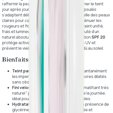
raffermir la peau, à lisser les ridules et à illuminer le teint
jour après jour. Les pigments minéraux encapsulés
s’adaptent délicatement à la carnation naturelle des peaux
claires pour camoufler les imperfections, atténuer les
rougeurs et flouter les pores. Résultat ? Un teint unifié,
frais et lumineux, associé à un fini mat et velouté d’un
naturel absolu. De plus, son indice de protection
SPF 20
protège activement votre visage des rayons UV et
prévient le vieillissement cutané prématuré dû au soleil.
Bienfaits et Avantages
Teint parfaitement unifié :
Floute instantanément
les imperfections, les rougeurs et les pores dilatés
sans obstruer la peau.
Fini velouté et non gras :
Offre un fini matifiant très
naturel "peau de pêche" tout au long de la journée,
idéal pour éviter les brillances indésirables.
Hydratation et souplesse :
Grâce à la présence de
glycérine, la peau reste souple, hydratée et