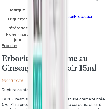
20 Clair 15ml
Marque
Erborian
Antioxidant
Hydratation
Protection
Étiquettes
UVA/UVB
Référence
8809255786286
Fiche mise à
21 juillet 2026
jour
Erborian
Erborian – BB Crème au
Ginseng SPF 20 Clair 15ml
16 000 F CFA
Rupture de stock
La BB Cream au Ginseng d'Erborian est une crème teintée
5-en-1 inspirée des secrets de beauté coréens, offrant