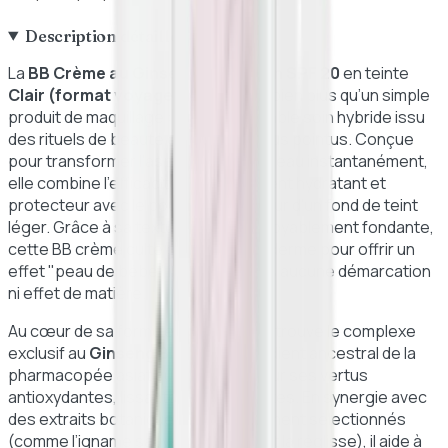
Description détaillée
La
BB Crème au Ginseng d’Erborian SPF 20
en teinte
Clair (format voyage de 15ml)
est bien plus qu’un simple
produit de maquillage : c’est un véritable soin hybride issu
des rituels de beauté coréens les plus pointus. Conçue
pour transformer l'aspect de votre peau instantanément,
elle combine l’efficacité d’un traitement hydratant et
protecteur avec le pouvoir perfecteur d'un fond de teint
léger. Grâce à sa texture fine et incroyablement fondante,
cette BB crème culte glisse sur l’épiderme pour offrir un
effet "peau de bébé" immédiat, sans aucune démarcation
ni effet de matière.
Au cœur de sa formule innovante se trouve le complexe
exclusif au
Ginseng Blanc
, un ingrédient ancestral de la
pharmacopée asiatique reconnu pour ses vertus
antioxydantes, lissantes et stimulantes. En synergie avec
des extraits botaniques rigoureusement sélectionnés
(comme l’igname sauvage, la prêle et la réglisse), il aide à