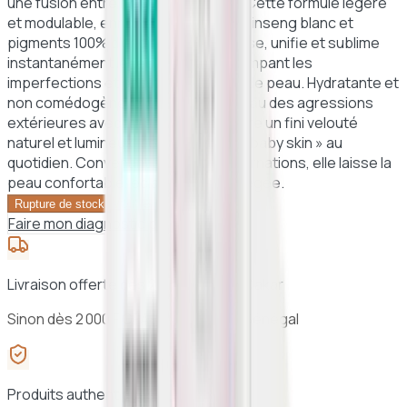
une fusion entre maquillage et soin. Cette formule légère
et modulable, enrichie en extrait de ginseng blanc et
pigments 100% d'origine minérale, lisse, unifie et sublime
instantanément le teint tout en estompant les
imperfections et en affinant le grain de peau. Hydratante et
non comédogène, elle protège la peau des agressions
extérieures avec un SPF 20 et procure un fini velouté
naturel et lumineux, pour une peau « baby skin » au
quotidien. Convenant à toutes les carnations, elle laisse la
peau confortable, éclatante et protégée.
Voir le panier →
Rupture de stock
Faire mon diagnostic peau
Livraison offerte dès 25 000 F CFA à Dakar
Sinon dès 2 000 F CFA · 24h à 48h au Sénégal
Produits authentiques