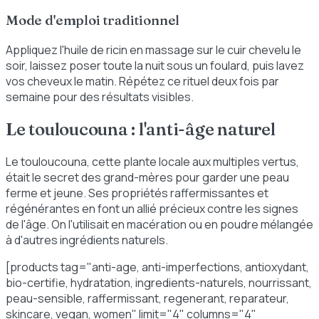
Mode d'emploi traditionnel
Appliquez l'huile de ricin en massage sur le cuir chevelu le
soir, laissez poser toute la nuit sous un foulard, puis lavez
vos cheveux le matin. Répétez ce rituel deux fois par
semaine pour des résultats visibles.
Le touloucouna : l'anti-âge naturel
Le touloucouna, cette plante locale aux multiples vertus,
était le secret des grand-mères pour garder une peau
ferme et jeune. Ses propriétés raffermissantes et
régénérantes en font un allié précieux contre les signes
de l'âge. On l'utilisait en macération ou en poudre mélangée
à d'autres ingrédients naturels.
[products tag="anti-age, anti-imperfections, antioxydant,
bio-certifie, hydratation, ingredients-naturels, nourrissant,
peau-sensible, raffermissant, regenerant, reparateur,
skincare, vegan, women" limit="4" columns="4"