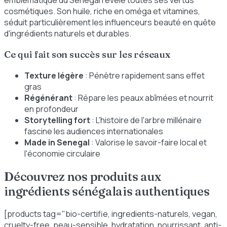
emblématique du Sénégal révèle toutes ses vertus
cosmétiques. Son huile, riche en oméga et vitamines,
séduit particulièrement les influenceurs beauté en quête
d'ingrédients naturels et durables.
Ce qui fait son succès sur les réseaux
Texture légère
: Pénètre rapidement sans effet
gras
Régénérant
: Répare les peaux abîmées et nourrit
en profondeur
Storytelling fort
: L'histoire de l'arbre millénaire
fascine les audiences internationales
Made in Senegal
: Valorise le savoir-faire local et
l'économie circulaire
Découvrez nos produits aux
ingrédients sénégalais authentiques
[products tag="bio-certifie, ingredients-naturels, vegan,
cruelty-free, peau-sensible, hydratation, nourrissant, anti-