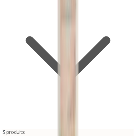
3
produit
s