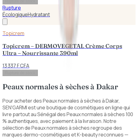
Rupture de stock
Rupture
Écologique
Hydratant
Topicrem
Topicrem – DERMOVEGETAL Crème Corps
Ultra – Nourrissante 390ml
13 337 F CFA
Rupture de stock
Peaux normales à sèches
à Dakar
Pour acheter des Peaux normales à sèches à Dakar,
SEN'GARMI est une boutique de cosmétiques en ligne qui
livre partout au Sénégal des Peaux normales à sèches 100
% authentiques, avec paiement à la livraison. Notre
sélection de Peaux normales à sèches regroupe des
marques dermo-cosmétiques et K-beauty reconnues —