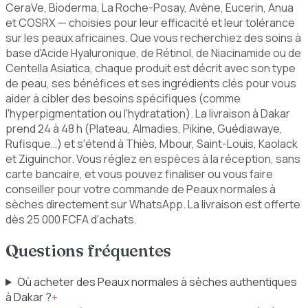
CeraVe, Bioderma, La Roche-Posay, Avène, Eucerin, Anua
et COSRX — choisies pour leur efficacité et leur tolérance
sur les peaux africaines. Que vous recherchiez des soins à
base d'Acide Hyaluronique, de Rétinol, de Niacinamide ou de
Centella Asiatica, chaque produit est décrit avec son type
de peau, ses bénéfices et ses ingrédients clés pour vous
aider à cibler des besoins spécifiques (comme
l'hyperpigmentation ou l'hydratation). La livraison à Dakar
prend 24 à 48 h (Plateau, Almadies, Pikine, Guédiawaye,
Rufisque…) et s'étend à Thiès, Mbour, Saint-Louis, Kaolack
et Ziguinchor. Vous réglez en espèces à la réception, sans
carte bancaire, et vous pouvez finaliser ou vous faire
conseiller pour votre commande de Peaux normales à
sèches directement sur WhatsApp. La livraison est offerte
dès 25 000 FCFA d'achats.
Questions fréquentes
Où acheter des Peaux normales à sèches authentiques
à Dakar ?
+